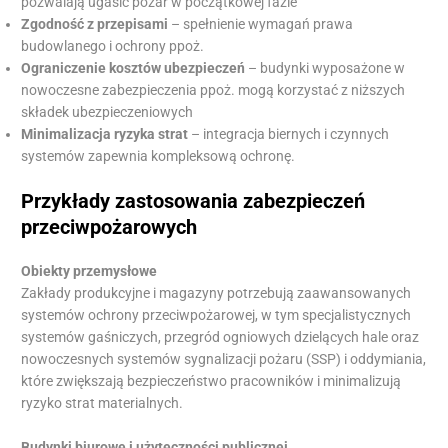
pozwalają ugasić pożar w początkowej fazie
Zgodność z przepisami
– spełnienie wymagań prawa
budowlanego i ochrony ppoż.
Ograniczenie kosztów ubezpieczeń
– budynki wyposażone w
nowoczesne zabezpieczenia ppoż. mogą korzystać z niższych
składek ubezpieczeniowych
Minimalizacja ryzyka strat
– integracja biernych i czynnych
systemów zapewnia kompleksową ochronę.
Przykłady zastosowania zabezpieczeń
przeciwpożarowych
Obiekty przemysłowe
Zakłady produkcyjne i magazyny potrzebują zaawansowanych
systemów ochrony przeciwpożarowej, w tym specjalistycznych
systemów gaśniczych, przegród ogniowych dzielących hale oraz
nowoczesnych systemów sygnalizacji pożaru (SSP) i oddymiania,
które zwiększają bezpieczeństwo pracowników i minimalizują
ryzyko strat materialnych.
Budynki biurowe i użyteczności publicznej