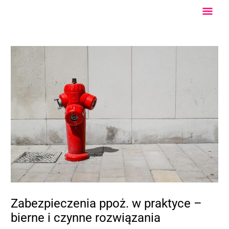
Przejdź
Głów
do
treści
Men
Zabezpieczenia ppoż. w praktyce –
bierne i czynne rozwiązania