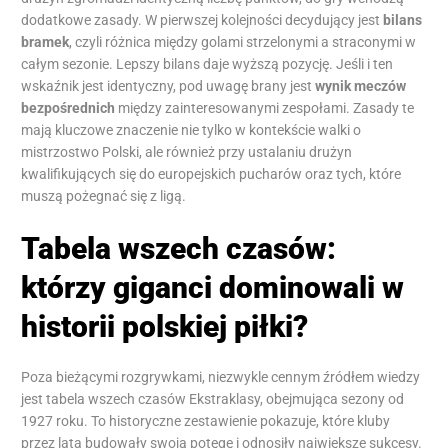
dodatkowe zasady. W pierwszej kolejności decydujący jest
bilans
bramek
, czyli różnica między golami strzelonymi a straconymi w
całym sezonie. Lepszy bilans daje wyższą pozycję. Jeśli i ten
wskaźnik jest identyczny, pod uwagę brany jest
wynik meczów
bezpośrednich
między zainteresowanymi zespołami. Zasady te
mają kluczowe znaczenie nie tylko w kontekście walki o
mistrzostwo Polski, ale również przy ustalaniu drużyn
kwalifikujących się do europejskich pucharów oraz tych, które
muszą pożegnać się z ligą.
Tabela wszech czasów:
którzy giganci dominowali w
historii polskiej piłki?
Poza bieżącymi rozgrywkami, niezwykle cennym źródłem wiedzy
jest tabela wszech czasów Ekstraklasy, obejmująca sezony od
1927 roku. To historyczne zestawienie pokazuje, które kluby
przez lata budowały swoją potęgę i odnosiły największe sukcesy.