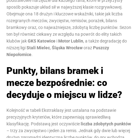
podstawowe narzędzie dla każdego fana, które w przejrzysty
sposób pokazuje układ sił w najwyższej klasie rozgrywkowej.
Obejmuje ona 18 drużyn i kluczowe wskaźniki, takie jak liczba
rozegranych meczów, zwycięstw, remisów, porażek, bilans
bramkowy oraz, co najważniejsze, zdobytą liczbę punktów. Sezon
ten był również ciekawy ze względu na powrót do elity takich
klubów jak
GKS Katowice
i
Motor Lublin
, a także degradację do
niższej ligi
Stali Mielec
,
Śląska Wrocław
oraz
Puszczy
Niepołomice
.
Punkty, bilans bramek i
mecze bezpośrednie: co
decyduje o miejscu w lidze?
Kolejność w tabeli Ekstraklasy jest ustalana na podstawie
precyzyjnych kryteriów, które zapewniają sprawiedliwą
klasyfikację. Podstawą jest oczywiście
liczba zdobytych punktów
– trzy za zwycięstwo i jeden za remis. Jednak gdy dwie lub więcej
drużyn zgromadzi identyczną liczbę punktów, do gry wchodzą