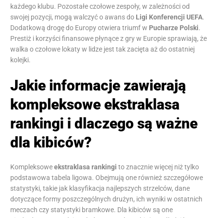
każdego klubu. Pozostałe czołowe zespoły, w zależności od
swojej pozycji, mogą walczyć o awans do
Ligi Konferencji UEFA
.
Dodatkową drogę do Europy otwiera triumf w
Pucharze Polski
.
Prestiż i korzyści finansowe płynące z gry w Europie sprawiają, że
walka o czołowe lokaty w lidze jest tak zacięta aż do ostatniej
kolejki.
Jakie informacje zawierają
kompleksowe ekstraklasa
rankingi i dlaczego są ważne
dla kibiców?
Kompleksowe
ekstraklasa rankingi
to znacznie więcej niż tylko
podstawowa tabela ligowa. Obejmują one również szczegółowe
statystyki, takie jak klasyfikacja najlepszych strzelców, dane
dotyczące formy poszczególnych drużyn, ich wyniki w ostatnich
meczach czy statystyki bramkowe. Dla kibiców są one