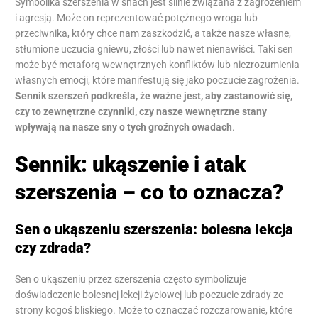
Symbolika szerszenia w snach jest silnie związana z zagrożeniem
i agresją. Może on reprezentować potężnego wroga lub
przeciwnika, który chce nam zaszkodzić, a także nasze własne,
stłumione uczucia gniewu, złości lub nawet nienawiści. Taki sen
może być metaforą wewnętrznych konfliktów lub niezrozumienia
własnych emocji, które manifestują się jako poczucie zagrożenia.
Sennik szerszeń podkreśla, że ważne jest, aby zastanowić się,
czy to zewnętrzne czynniki, czy nasze wewnętrzne stany
wpływają na nasze sny o tych groźnych owadach
.
Sennik: ukąszenie i atak
szerszenia – co to oznacza?
Sen o ukąszeniu szerszenia: bolesna lekcja
czy zdrada?
Sen o ukąszeniu przez szerszenia często symbolizuje
doświadczenie bolesnej lekcji życiowej lub poczucie zdrady ze
strony kogoś bliskiego. Może to oznaczać rozczarowanie, które