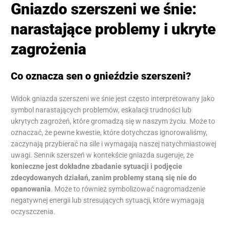
Gniazdo szerszeni we śnie:
narastające problemy i ukryte
zagrożenia
Co oznacza sen o gnieździe szerszeni?
Widok gniazda szerszeni we śnie jest często interpretowany jako
symbol narastających problemów, eskalacji trudności lub
ukrytych zagrożeń, które gromadzą się w naszym życiu. Może to
oznaczać, że pewne kwestie, które dotychczas ignorowaliśmy,
zaczynają przybierać na sile i wymagają naszej natychmiastowej
uwagi. Sennik szerszeń w kontekście gniazda sugeruje, że
konieczne jest dokładne zbadanie sytuacji i podjęcie
zdecydowanych działań, zanim problemy staną się nie do
opanowania
. Może to również symbolizować nagromadzenie
negatywnej energii lub stresujących sytuacji, które wymagają
oczyszczenia.