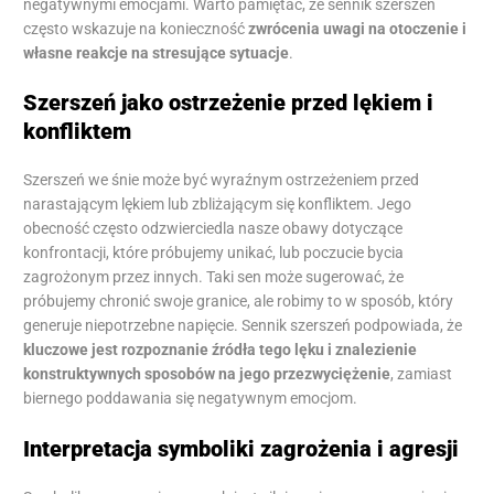
negatywnymi emocjami. Warto pamiętać, że sennik szerszeń
często wskazuje na konieczność
zwrócenia uwagi na otoczenie i
własne reakcje na stresujące sytuacje
.
Szerszeń jako ostrzeżenie przed lękiem i
konfliktem
Szerszeń we śnie może być wyraźnym ostrzeżeniem przed
narastającym lękiem lub zbliżającym się konfliktem. Jego
obecność często odzwierciedla nasze obawy dotyczące
konfrontacji, które próbujemy unikać, lub poczucie bycia
zagrożonym przez innych. Taki sen może sugerować, że
próbujemy chronić swoje granice, ale robimy to w sposób, który
generuje niepotrzebne napięcie. Sennik szerszeń podpowiada, że
kluczowe jest rozpoznanie źródła tego lęku i znalezienie
konstruktywnych sposobów na jego przezwyciężenie
, zamiast
biernego poddawania się negatywnym emocjom.
Interpretacja symboliki zagrożenia i agresji