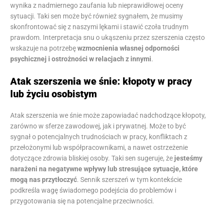
wynika z nadmiernego zaufania lub nieprawidłowej oceny
sytuacji. Taki sen może być również sygnałem, że musimy
skonfrontować się z naszymi lękami i stawić czoła trudnym
prawdom. Interpretacja snu o ukąszeniu przez szerszenia często
wskazuje na potrzebę
wzmocnienia własnej odporności
psychicznej i ostrożności w relacjach z innymi
.
Atak szerszenia we śnie: kłopoty w pracy
lub życiu osobistym
Atak szerszenia we śnie może zapowiadać nadchodzące kłopoty,
zarówno w sferze zawodowej, jak i prywatnej. Może to być
sygnał o potencjalnych trudnościach w pracy, konfliktach z
przełożonymi lub współpracownikami, a nawet ostrzeżenie
dotyczące zdrowia bliskiej osoby. Taki sen sugeruje, że
jesteśmy
narażeni na negatywne wpływy lub stresujące sytuacje, które
mogą nas przytłoczyć
. Sennik szerszeń w tym kontekście
podkreśla wagę świadomego podejścia do problemów i
przygotowania się na potencjalne przeciwności.