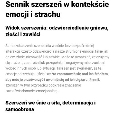
Sennik szerszeń w kontekście
emocji i strachu
Widok szerszenia: odzwierciedlenie gniewu,
złości i zawiści
Samo zobaczenie szerszenia we śnie, bez bezpośredniej
interakcji, często odzwierciedla nasze stłumione emocje, takie jak
gniew, złość, nienawiść lub zawiść. Może to oznaczać, że czujemy
się urażeni, zazdrośni lub przepełnieni negatywnymi uczuciami
wobec innych osób lub sytuacji. Taki sen jest sygnałem, że te
emocje potrzebują ujścia i
warto zastanowić się nad ich źródłem,
aby móc je przetworzyć i uwolnić się od ich ciężaru
. Sennik
szerszeń w tym przypadku podkreśla znaczenie
samoświadomości emocjonalnej.
Szerszeń we śnie a siła, determinacja i
samoobrona