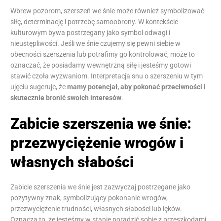
Wbrew pozorom, szerszeń we śnie może również symbolizować
siłę, determinację i potrzebę samoobrony. W kontekście
kulturowym bywa postrzegany jako symbol odwagi i
nieustępliwości. Jeśli we śnie czujemy się pewni siebie w
obecności szerszenia lub potrafimy go kontrolować, może to
oznaczać, że posiadamy wewnętrzną siłę i jesteśmy gotowi
stawić czoła wyzwaniom. Interpretacja snu o szerszeniu w tym
ujęciu sugeruje, że
mamy potencjał, aby pokonać przeciwności i
skutecznie bronić swoich interesów
.
Zabicie szerszenia we śnie:
przezwyciężenie wrogów i
własnych słabości
Zabicie szerszenia we śnie jest zazwyczaj postrzegane jako
pozytywny znak, symbolizujący pokonanie wrogów,
przezwyciężenie trudności, własnych słabości lub lęków.
Oznacza to, że jesteśmy w stanie poradzić sobie z przeszkodami,