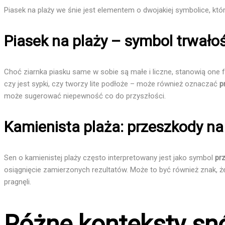
Piasek na plaży we śnie jest elementem o dwojakiej symbolice, któr
Piasek na plaży – symbol trwało
Choć ziarnka piasku same w sobie są małe i liczne, stanowią one 
czy jest sypki, czy tworzy lite podłoże – może również oznaczać
p
może sugerować niepewność co do przyszłości.
Kamienista plaża: przeszkody na
Sen o kamienistej plaży często interpretowany jest jako symbol
pr
osiągnięcie zamierzonych rezultatów. Może to być również znak, ż
pragnęli.
Różne konteksty sn