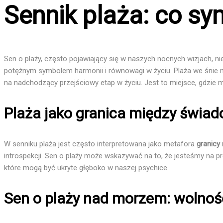
Sennik plaża: co sy
Sen o plaży, często pojawiający się w naszych nocnych wizjach, nie
potężnym symbolem harmonii i równowagi w życiu. Plaża we śnie
na nadchodzący przejściowy etap w życiu. Jest to miejsce, gdzie 
Plaża jako granica między świa
W senniku plaża jest często interpretowana jako metafora
granicy
introspekcji. Sen o plaży może wskazywać na to, że jesteśmy na 
które mogą być ukryte głęboko w naszej psychice.
Sen o plaży nad morzem: wolnoś