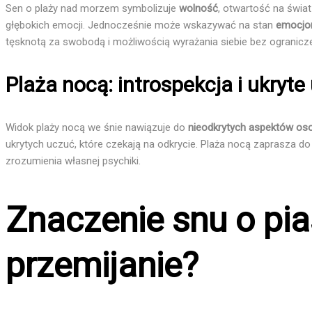
Sen o plaży nad morzem symbolizuje
wolność
, otwartość na świat
głębokich emocji. Jednocześnie może wskazywać na stan
emocjon
tęsknotą za swobodą i możliwością wyrażania siebie bez ogranicz
Plaża nocą: introspekcja i ukryte
Widok plaży nocą we śnie nawiązuje do
nieodkrytych aspektów os
ukrytych uczuć, które czekają na odkrycie. Plaża nocą zaprasza d
zrozumienia własnej psychiki.
Znaczenie snu o pia
przemijanie?