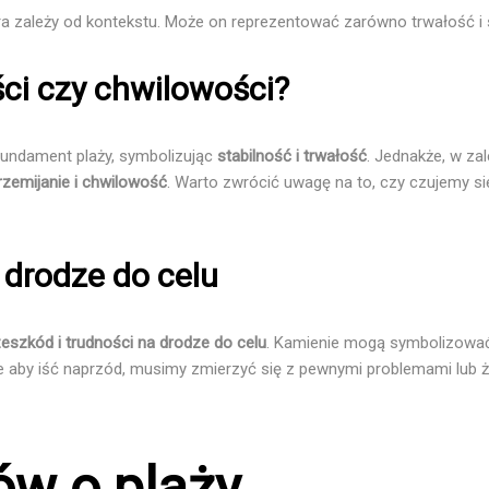
a zależy od kontekstu. Może on reprezentować zarówno trwałość i sta
ści czy chwilowości?
fundament plaży, symbolizując
stabilność i trwałość
. Jednakże, w za
rzemijanie i chwilowość
. Warto zwrócić uwagę na to, czy czujemy si
 drodze do celu
zeszkód i trudności na drodze do celu
. Kamienie mogą symbolizować
e aby iść naprzód, musimy zmierzyć się z pewnymi problemami lub że
ów o plaży