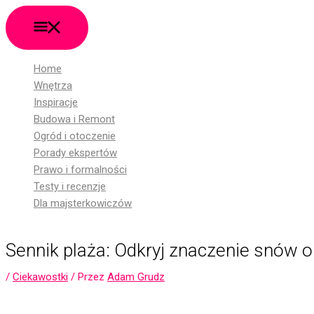
Główne
Przejdź
Menu
do
treści
Home
Wnętrza
Inspiracje
Budowa i Remont
Ogród i otoczenie
Porady ekspertów
Prawo i formalności
Testy i recenzje
Dla majsterkowiczów
Sennik plaża: Odkryj znaczenie snów o
/
Ciekawostki
/ Przez
Adam Grudz