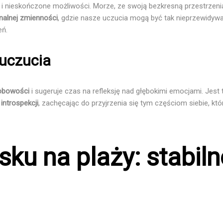
 i nieskończone możliwości. Morze, ze swoją bezkresną przestrzenią 
alnej zmienności
, gdzie nasze uczucia mogą być tak nieprzewidywal
eń.
 uczucia
obowości
i sugeruje czas na refleksję nad głębokimi emocjami. Jest
o
introspekcji
, zachęcając do przyjrzenia się tym częściom siebie, kt
sku na plaży: stabil