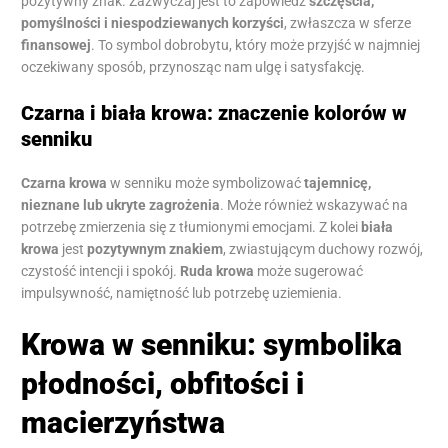
pozytywny znak. Zazwyczaj jest to zapowiedź
szczęścia,
pomyślności i niespodziewanych korzyści
, zwłaszcza w sferze
finansowej
. To symbol dobrobytu, który może przyjść w najmniej
oczekiwany sposób, przynosząc nam ulgę i satysfakcję.
Czarna i biała krowa: znaczenie kolorów w
senniku
Czarna krowa
w senniku może symbolizować
tajemnicę,
nieznane lub ukryte zagrożenia
. Może również wskazywać na
potrzebę zmierzenia się z tłumionymi emocjami. Z kolei
biała
krowa
jest
pozytywnym znakiem
, zwiastującym duchowy rozwój,
czystość intencji i spokój.
Ruda krowa
może sugerować
impulsywność, namiętność lub potrzebę uziemienia.
Krowa w senniku: symbolika
płodności, obfitości i
macierzyństwa