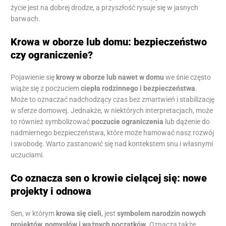
życie jest na dobrej drodze, a przyszłość rysuje się w jasnych
barwach.
Krowa w oborze lub domu: bezpieczeństwo
czy ograniczenie?
Pojawienie się
krowy w oborze lub nawet w domu
we śnie często
wiąże się z poczuciem
ciepła rodzinnego i bezpieczeństwa
.
Może to oznaczać nadchodzący czas bez zmartwień i stabilizację
w sferze domowej. Jednakże, w niektórych interpretacjach, może
to również symbolizować
poczucie ograniczenia
lub dążenie do
nadmiernego bezpieczeństwa, które może hamować nasz rozwój
i swobodę. Warto zastanowić się nad kontekstem snu i własnymi
uczuciami.
Co oznacza sen o krowie cielącej się: nowe
projekty i odnowa
Sen, w którym
krowa się cieli
, jest
symbolem narodzin nowych
projektów, pomysłów i ważnych początków
. Oznacza także