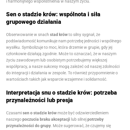
i harmonijnego współistnienia w naszym życiu.
Sen o stadzie krów: wspólnota i siła
grupowego działania
Obserwowanie w snach
stad krów
to silny sygnał, że
podświadomość komunikuje nam potrzebę jedności i wspólnego
wysiłku. Symbolizuje to moc, która drzemie w grupie, gdy jej
członkowie działają zgodnie. Może to oznaczać, że w naszym
życiu zawodowym lub osobistym potrzebujemy większej
współpracy, a nasze sukcesy mogą zależeć od naszej zdolności
do integracji i działania w zespole. To również przypomnienie o
wartościach takich jak wsparcie wzajemne i solidarność.
Interpretacja snu o stadzie krów: potrzeba
przynależności lub presja
Czasami
sen o stadzie krów
może być odzwierciedleniem
naszego
poczucia braku akceptacji
lub silnej
potrzeby
przynależności do grupy
. Może sugerować, że czujemy się