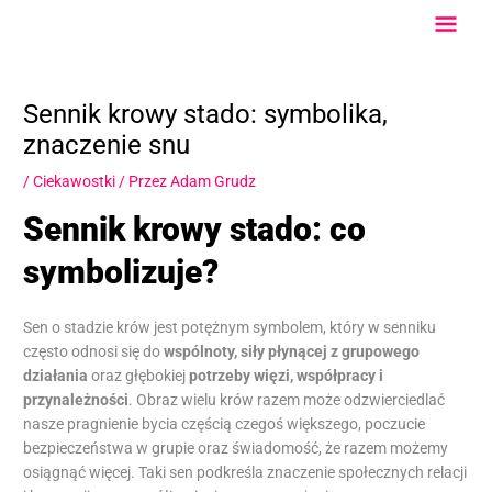
Przejdź
Głów
do
treści
Men
Sennik krowy stado: symbolika,
znaczenie snu
/
Ciekawostki
/ Przez
Adam Grudz
Sennik krowy stado: co
symbolizuje?
Sen o stadzie krów jest potężnym symbolem, który w senniku
często odnosi się do
wspólnoty, siły płynącej z grupowego
działania
oraz głębokiej
potrzeby więzi, współpracy i
przynależności
. Obraz wielu krów razem może odzwierciedlać
nasze pragnienie bycia częścią czegoś większego, poczucie
bezpieczeństwa w grupie oraz świadomość, że razem możemy
osiągnąć więcej. Taki sen podkreśla znaczenie społecznych relacji