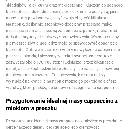
składników: jajek, cukru oraz mąki pszennej. Kluczem do udanego
biszkoptu jest dokładne ubicie jajek z cukrem na puszystą, jasną
masę, która powinna zwiększyć swoją objętość kilkukrotnie.
Następnie, delikatnie, stopniowo dodajemy przesianą mąkę,
mieszając ją z masą jajeczną za pomocą szpatułki, ruchami od
dołu do góry, aby nie zniszczyć napowietrzenia. Ważne jest, aby
nie mieszać zbyt długo, gdyż może to spowodować opadnięcie
biszkoptu. Gotową masę przelewamy na wyłożoną papierem do
pieczenia blaszkę i pieczemy w umiarkowanej temperaturze,
zazwyczaj około 170-180 stopni Celsjusza, przez kilkanaście
minut, aż biszkopt będzie lekko złocisty i po naciśnięciu powróci
do pierwotnego kształtu. Po upieczeniu, biszkopt należy
wystudzić na kratce, a następnie można go pokroić na cieńsze
warstwy, które posłużą do budowy naszego ciasta cappuccino.
Przygotowanie idealnej masy cappuccino z
mlekiem w proszku
Przygotowanie idealnej masy cappuccino z mlekiem w proszku to
serce naszego deseru, decydujące o jego kremowości i