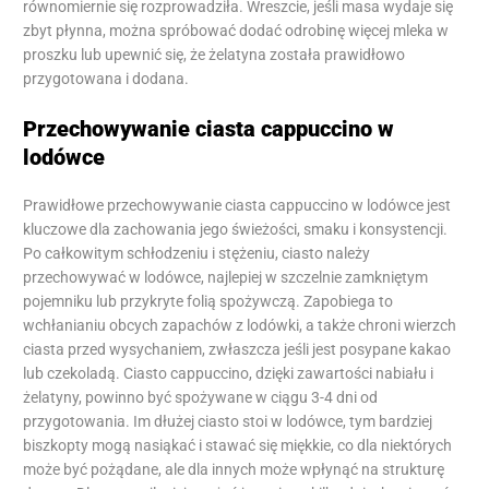
równomiernie się rozprowadziła. Wreszcie, jeśli masa wydaje się
zbyt płynna, można spróbować dodać odrobinę więcej mleka w
proszku lub upewnić się, że żelatyna została prawidłowo
przygotowana i dodana.
Przechowywanie ciasta cappuccino w
lodówce
Prawidłowe przechowywanie ciasta cappuccino w lodówce jest
kluczowe dla zachowania jego świeżości, smaku i konsystencji.
Po całkowitym schłodzeniu i stężeniu, ciasto należy
przechowywać w lodówce, najlepiej w szczelnie zamkniętym
pojemniku lub przykryte folią spożywczą. Zapobiega to
wchłanianiu obcych zapachów z lodówki, a także chroni wierzch
ciasta przed wysychaniem, zwłaszcza jeśli jest posypane kakao
lub czekoladą. Ciasto cappuccino, dzięki zawartości nabiału i
żelatyny, powinno być spożywane w ciągu 3-4 dni od
przygotowania. Im dłużej ciasto stoi w lodówce, tym bardziej
biszkopty mogą nasiąkać i stawać się miękkie, co dla niektórych
może być pożądane, ale dla innych może wpłynąć na strukturę