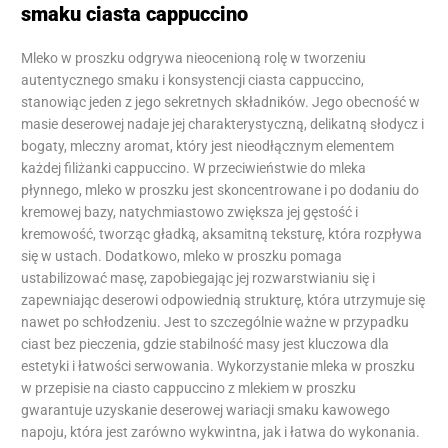
smaku ciasta cappuccino
Mleko w proszku odgrywa nieocenioną rolę w tworzeniu
autentycznego smaku i konsystencji ciasta cappuccino,
stanowiąc jeden z jego sekretnych składników. Jego obecność w
masie deserowej nadaje jej charakterystyczną, delikatną słodycz i
bogaty, mleczny aromat, który jest nieodłącznym elementem
każdej filiżanki cappuccino. W przeciwieństwie do mleka
płynnego, mleko w proszku jest skoncentrowane i po dodaniu do
kremowej bazy, natychmiastowo zwiększa jej gęstość i
kremowość, tworząc gładką, aksamitną teksturę, która rozpływa
się w ustach. Dodatkowo, mleko w proszku pomaga
ustabilizować masę, zapobiegając jej rozwarstwianiu się i
zapewniając deserowi odpowiednią strukturę, która utrzymuje się
nawet po schłodzeniu. Jest to szczególnie ważne w przypadku
ciast bez pieczenia, gdzie stabilność masy jest kluczowa dla
estetyki i łatwości serwowania. Wykorzystanie mleka w proszku
w przepisie na ciasto cappuccino z mlekiem w proszku
gwarantuje uzyskanie deserowej wariacji smaku kawowego
napoju, która jest zarówno wykwintna, jak i łatwa do wykonania.