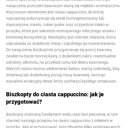
nasączeniu ponczem kawowym staną się miękkie i aromatyczne.
Kluczowym elementem jest masa cappuccino, do której
najczęściej wykorzystuje się serek homogenizowany lub
mascarpone, masło, cukier puder oraz oczywiście mleko w
proszku, które jest sekretem intensywnego mlecznego smaku i
kremowej konsystencji. Niezbędny jest również żelatyna, która
odpowiada za stabilność masy i zapobiega jej rozwarstwianiu.
Do nasączenia biszkoptów przygotowuje się poncz kawowy,
zwykle na bazie mocnej kawy, z dodatkiem cukru i ewentualnie
odrobiny alkoholu, na przykład rumu lub likieru kawowego.
Wierzch ciasta można udekorować kakao, startą czekoladą, bitą
śmietaną lub dodatkową porcją masy kawowej, tworząc
wizualnie atrakcyjny deser, który zachwyci każdego smakosza.
Biszkopty do ciasta cappuccino: jak je
przygotować?
Biszkopty stanowią fundament wielu ciast bez pieczenia, w tym
również naszego przepisu na ciasto cappuccino z mlekiem w
proszku. Aby je przygotować, potrzebujemy kilku podstawowych