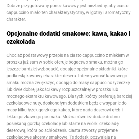
Dobrze przygotowany poncz kawowy jest niezbędny, aby ciasto
cappuccino miało ten charakterystyczny, wilgotny i aromatyczny
charakter.
Opcjonalne dodatki smakowe: kawa, kakao i
czekolada
Chociaż podstawowy przepis na ciasto cappuccino z mlekiem w
proszku już sam w sobie oferuje bogactwo smaku, można go
jeszcze bardziej wzbogacić, dodając opcjonalne składniki, które
podkreślą kawowy charakter deseru. Intensywność kawowego
smaku można zwiększyć, dodając do masy cappuccino łyżeczkę
lub dwie dobrej jakości kawy rozpuszczalnej w proszku lub
mocnego ekstraktu kawowego. Dla tych, którzy preferują bardziej
czekoladowe nuty, doskonałym dodatkiem będzie wsypanie do
masy kilku łyżek gorzkiego kakao, które nada deserowi głębi i
lekko gorzkawego posmaku. Można również dodać drobno
posiekaną gorzką czekoladę lub starte na wiórki czekoladę
deserową, która po schłodzeniu ciasta stworzy przyjemne
czekoladowe akcenty smakowe. Te dodatki pozwalają na