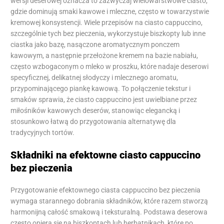
wersji deserowej oznacza to zazwyczaj wielowarstwowe ciasto,
gdzie dominują smaki kawowe i mleczne, często w towarzystwie
kremowej konsystencji. Wiele przepisów na ciasto cappuccino,
szczególnie tych bez pieczenia, wykorzystuje biszkopty lub inne
ciastka jako bazę, nasączone aromatycznym ponczem
kawowym, a następnie przełożone kremem na bazie nabiału,
często wzbogaconym o mleko w proszku, które nadaje deserowi
specyficznej, delikatnej słodyczy i mlecznego aromatu,
przypominającego piankę kawową. To połączenie tekstur i
smaków sprawia, że ciasto cappuccino jest uwielbiane przez
miłośników kawowych deserów, stanowiąc elegancką i
stosunkowo łatwą do przygotowania alternatywę dla
tradycyjnych tortów.
Składniki na efektowne ciasto cappuccino
bez pieczenia
Przygotowanie efektownego ciasta cappuccino bez pieczenia
wymaga starannego dobrania składników, które razem stworzą
harmonijną całość smakową i teksturalną. Podstawa deserowa
często opiera się na biszkoptach lub herbatnikach, które po