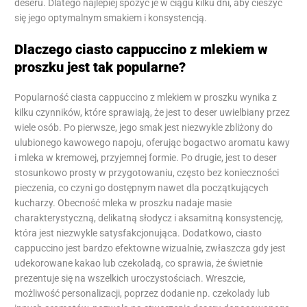
deseru. Dlatego najlepiej spożyć je w ciągu kilku dni, aby cieszyć
się jego optymalnym smakiem i konsystencją.
Dlaczego ciasto cappuccino z mlekiem w
proszku jest tak popularne?
Popularność ciasta cappuccino z mlekiem w proszku wynika z
kilku czynników, które sprawiają, że jest to deser uwielbiany przez
wiele osób. Po pierwsze, jego smak jest niezwykle zbliżony do
ulubionego kawowego napoju, oferując bogactwo aromatu kawy
i mleka w kremowej, przyjemnej formie. Po drugie, jest to deser
stosunkowo prosty w przygotowaniu, często bez konieczności
pieczenia, co czyni go dostępnym nawet dla początkujących
kucharzy. Obecność mleka w proszku nadaje masie
charakterystyczną, delikatną słodycz i aksamitną konsystencję,
która jest niezwykle satysfakcjonująca. Dodatkowo, ciasto
cappuccino jest bardzo efektowne wizualnie, zwłaszcza gdy jest
udekorowane kakao lub czekoladą, co sprawia, że świetnie
prezentuje się na wszelkich uroczystościach. Wreszcie,
możliwość personalizacji, poprzez dodanie np. czekolady lub