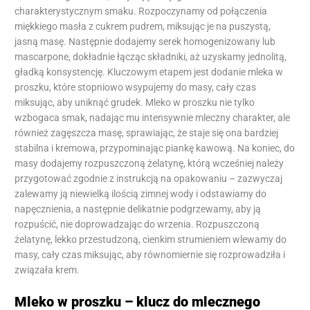
charakterystycznym smaku. Rozpoczynamy od połączenia
miękkiego masła z cukrem pudrem, miksując je na puszystą,
jasną masę. Następnie dodajemy serek homogenizowany lub
mascarpone, dokładnie łącząc składniki, aż uzyskamy jednolitą,
gładką konsystencję. Kluczowym etapem jest dodanie mleka w
proszku, które stopniowo wsypujemy do masy, cały czas
miksując, aby uniknąć grudek. Mleko w proszku nie tylko
wzbogaca smak, nadając mu intensywnie mleczny charakter, ale
również zagęszcza masę, sprawiając, że staje się ona bardziej
stabilna i kremowa, przypominając piankę kawową. Na koniec, do
masy dodajemy rozpuszczoną żelatynę, którą wcześniej należy
przygotować zgodnie z instrukcją na opakowaniu – zazwyczaj
zalewamy ją niewielką ilością zimnej wody i odstawiamy do
napęcznienia, a następnie delikatnie podgrzewamy, aby ją
rozpuścić, nie doprowadzając do wrzenia. Rozpuszczoną
żelatynę, lekko przestudzoną, cienkim strumieniem wlewamy do
masy, cały czas miksując, aby równomiernie się rozprowadziła i
związała krem.
Mleko w proszku – klucz do mlecznego