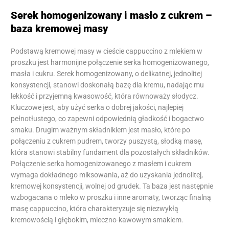
Serek homogenizowany i masło z cukrem –
baza kremowej masy
Podstawą kremowej masy w cieście cappuccino z mlekiem w
proszku jest harmonijne połączenie serka homogenizowanego,
masła i cukru. Serek homogenizowany, o delikatnej, jednolitej
konsystencji, stanowi doskonałą bazę dla kremu, nadając mu
lekkość i przyjemną kwasowość, która równoważy słodycz.
Kluczowe jest, aby użyć serka o dobrej jakości, najlepiej
pełnotłustego, co zapewni odpowiednią gładkość i bogactwo
smaku. Drugim ważnym składnikiem jest masło, które po
połączeniu z cukrem pudrem, tworzy puszystą, słodką masę,
która stanowi stabilny fundament dla pozostałych składników.
Połączenie serka homogenizowanego z masłem i cukrem
wymaga dokładnego miksowania, aż do uzyskania jednolitej,
kremowej konsystencji, wolnej od grudek. Ta baza jest następnie
wzbogacana o mleko w proszku i inne aromaty, tworząc finalną
masę cappuccino, która charakteryzuje się niezwykłą
kremowością i głębokim, mleczno-kawowym smakiem.