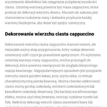
wyczerpania składników lub osiągnięcia pożądanej wysokości
ciasta. Ostatnią warstwą powinna być masa cappuccino, która
posłuży do dekoracji wierzchu deseru. Kluczem do sukcesu jest
równomierne rozłożenie masy i dokładne przykrycie każdej
warstwy biszkoptów, aby deser był spójny i estetyczny.
Dekorowanie wierzchu ciasta cappuccino
Dekorowanie wierzchu ciasta cappuccino stanowi ostatni, ale
niezwykle ważny etap przygotowania, który nadaje deserowi
ostateczny szlif i czyni go prawdziwie apetycznym. Po wyłożeniu
ostatniej warstwy masy cappuccino, można przystąpić do
dekoracji, która powinna nawiązywać do wyglądu klasycznego
napoju kawowego. Najpopularniejszym sposobem jest posypanie
wierzchu ciasta gorzkim kakao, przy użyciu sitka, co imituje
charakterystyczną piankę kawową. Można również udekorować
ciasto startą gorzką czekoladą, wiórkami czekoladowymi lub
kawałkami czekolady deserowej. Dla bardziej wyrafinowanego
efektu, można użyć bitej śmietany, tworząc ozdobne rozetki lub
fale. Niektórzy dekorują wierzch ciasta ziarenkami kawy lub