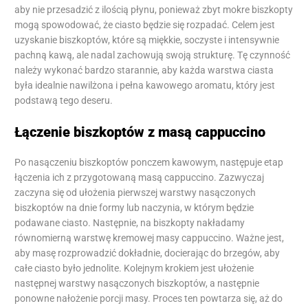
aby nie przesadzić z ilością płynu, ponieważ zbyt mokre biszkopty
mogą spowodować, że ciasto będzie się rozpadać. Celem jest
uzyskanie biszkoptów, które są miękkie, soczyste i intensywnie
pachną kawą, ale nadal zachowują swoją strukturę. Tę czynność
należy wykonać bardzo starannie, aby każda warstwa ciasta
była idealnie nawilżona i pełna kawowego aromatu, który jest
podstawą tego deseru.
Łączenie biszkoptów z masą cappuccino
Po nasączeniu biszkoptów ponczem kawowym, następuje etap
łączenia ich z przygotowaną masą cappuccino. Zazwyczaj
zaczyna się od ułożenia pierwszej warstwy nasączonych
biszkoptów na dnie formy lub naczynia, w którym będzie
podawane ciasto. Następnie, na biszkopty nakładamy
równomierną warstwę kremowej masy cappuccino. Ważne jest,
aby masę rozprowadzić dokładnie, docierając do brzegów, aby
całe ciasto było jednolite. Kolejnym krokiem jest ułożenie
następnej warstwy nasączonych biszkoptów, a następnie
ponowne nałożenie porcji masy. Proces ten powtarza się, aż do