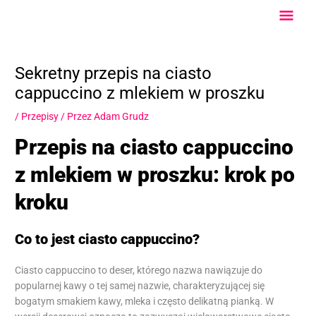
Przejdź
Głów
do
treści
Men
Sekretny przepis na ciasto
cappuccino z mlekiem w proszku
/
Przepisy
/ Przez
Adam Grudz
Przepis na ciasto cappuccino
z mlekiem w proszku: krok po
kroku
Co to jest ciasto cappuccino?
Ciasto cappuccino to deser, którego nazwa nawiązuje do
popularnej kawy o tej samej nazwie, charakteryzującej się
bogatym smakiem kawy, mleka i często delikatną pianką. W