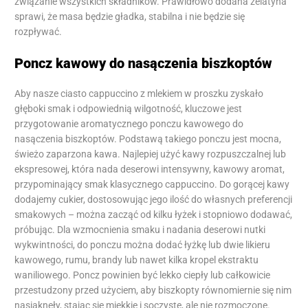
związanie wszystkich składników. Prawidłowo dodana żelatyna
sprawi, że masa będzie gładka, stabilna i nie będzie się
rozpływać.
Poncz kawowy do nasączenia biszkoptów
Aby nasze ciasto cappuccino z mlekiem w proszku zyskało
głęboki smak i odpowiednią wilgotność, kluczowe jest
przygotowanie aromatycznego ponczu kawowego do
nasączenia biszkoptów. Podstawą takiego ponczu jest mocna,
świeżo zaparzona kawa. Najlepiej użyć kawy rozpuszczalnej lub
ekspresowej, która nada deserowi intensywny, kawowy aromat,
przypominający smak klasycznego cappuccino. Do gorącej kawy
dodajemy cukier, dostosowując jego ilość do własnych preferencji
smakowych – można zacząć od kilku łyżek i stopniowo dodawać,
próbując. Dla wzmocnienia smaku i nadania deserowi nutki
wykwintności, do ponczu można dodać łyżkę lub dwie likieru
kawowego, rumu, brandy lub nawet kilka kropel ekstraktu
waniliowego. Poncz powinien być lekko ciepły lub całkowicie
przestudzony przed użyciem, aby biszkopty równomiernie się nim
nasiąknęły, stając się miękkie i soczyste, ale nie rozmoczone.