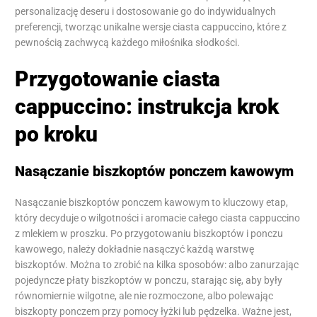
personalizację deseru i dostosowanie go do indywidualnych
preferencji, tworząc unikalne wersje ciasta cappuccino, które z
pewnością zachwycą każdego miłośnika słodkości.
Przygotowanie ciasta
cappuccino: instrukcja krok
po kroku
Nasączanie biszkoptów ponczem kawowym
Nasączanie biszkoptów ponczem kawowym to kluczowy etap,
który decyduje o wilgotności i aromacie całego ciasta cappuccino
z mlekiem w proszku. Po przygotowaniu biszkoptów i ponczu
kawowego, należy dokładnie nasączyć każdą warstwę
biszkoptów. Można to zrobić na kilka sposobów: albo zanurzając
pojedyncze płaty biszkoptów w ponczu, starając się, aby były
równomiernie wilgotne, ale nie rozmoczone, albo polewając
biszkopty ponczem przy pomocy łyżki lub pędzelka. Ważne jest,