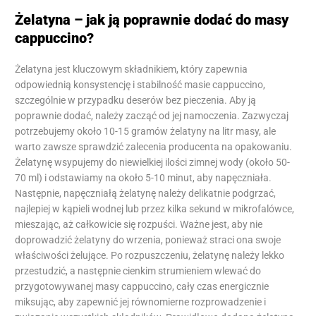
Żelatyna – jak ją poprawnie dodać do masy
cappuccino?
Żelatyna jest kluczowym składnikiem, który zapewnia
odpowiednią konsystencję i stabilność masie cappuccino,
szczególnie w przypadku deserów bez pieczenia. Aby ją
poprawnie dodać, należy zacząć od jej namoczenia. Zazwyczaj
potrzebujemy około 10-15 gramów żelatyny na litr masy, ale
warto zawsze sprawdzić zalecenia producenta na opakowaniu.
Żelatynę wsypujemy do niewielkiej ilości zimnej wody (około 50-
70 ml) i odstawiamy na około 5-10 minut, aby napęczniała.
Następnie, napęczniałą żelatynę należy delikatnie podgrzać,
najlepiej w kąpieli wodnej lub przez kilka sekund w mikrofalówce,
mieszając, aż całkowicie się rozpuści. Ważne jest, aby nie
doprowadzić żelatyny do wrzenia, ponieważ straci ona swoje
właściwości żelujące. Po rozpuszczeniu, żelatynę należy lekko
przestudzić, a następnie cienkim strumieniem wlewać do
przygotowywanej masy cappuccino, cały czas energicznie
miksując, aby zapewnić jej równomierne rozprowadzenie i