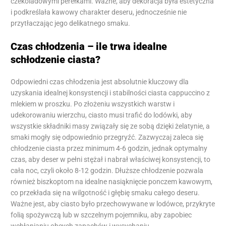
czekoladowymi perełkami. Ważne, aby dekoracja była estetyczna
i podkreślała kawowy charakter deseru, jednocześnie nie
przytłaczając jego delikatnego smaku.
Czas chłodzenia – ile trwa idealne
schłodzenie ciasta?
Odpowiedni czas chłodzenia jest absolutnie kluczowy dla
uzyskania idealnej konsystencji i stabilności ciasta cappuccino z
mlekiem w proszku. Po złożeniu wszystkich warstw i
udekorowaniu wierzchu, ciasto musi trafić do lodówki, aby
wszystkie składniki masy związały się ze sobą dzięki żelatynie, a
smaki mogły się odpowiednio przegryźć. Zazwyczaj zaleca się
chłodzenie ciasta przez minimum 4-6 godzin, jednak optymalny
czas, aby deser w pełni stężał i nabrał właściwej konsystencji, to
cała noc, czyli około 8-12 godzin. Dłuższe chłodzenie pozwala
również biszkoptom na idealne nasiąknięcie ponczem kawowym,
co przekłada się na wilgotność i głębię smaku całego deseru.
Ważne jest, aby ciasto było przechowywane w lodówce, przykryte
folią spożywczą lub w szczelnym pojemniku, aby zapobiec