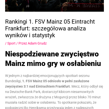
Rankingi 1. FSV Mainz 05 Eintracht
Frankfurt: szczegółowa analiza
wyników i statystyk
/
Sport
/ Przez
Adam Grudz
Niespodziewane zwycięstwo
Mainz mimo gry w osłabieniu
W jednym z najbardziej emocjonujących spotkań sezonu
Bundesligi,
1. FSV Mainz 05 odniosło w pełni zasłużone
zwycięstwo 3:1 nad Eintrachtem Frankfurt
. Mecz, który odbył się
na Deutsche-Bank Park, dostarczył kibicom niesamowitych
wrażeń, zwłaszcza że drużyna z Moguncji przez blisko 70 minut
musiała radzić sobie w osłabieniu. To spotkanie pokazało, że
podopieczni Bo Henriksena przeżywają jeden z najlepszych