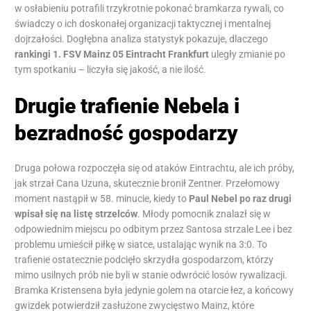
w osłabieniu potrafili trzykrotnie pokonać bramkarza rywali, co
świadczy o ich doskonałej organizacji taktycznej i mentalnej
dojrzałości. Dogłębna analiza statystyk pokazuje, dlaczego
rankingi 1. FSV Mainz 05 Eintracht Frankfurt
uległy zmianie po
tym spotkaniu – liczyła się jakość, a nie ilość.
Drugie trafienie Nebela i
bezradność gospodarzy
Druga połowa rozpoczęła się od ataków Eintrachtu, ale ich próby,
jak strzał Cana Uzuna, skutecznie bronił Zentner. Przełomowy
moment nastąpił w 58. minucie, kiedy to
Paul Nebel po raz drugi
wpisał się na listę strzelców
. Młody pomocnik znalazł się w
odpowiednim miejscu po odbitym przez Santosa strzale Lee i bez
problemu umieścił piłkę w siatce, ustalając wynik na 3:0. To
trafienie ostatecznie podcięło skrzydła gospodarzom, którzy
mimo usilnych prób nie byli w stanie odwrócić losów rywalizacji.
Bramka Kristensena była jedynie golem na otarcie łez, a końcowy
gwizdek potwierdził zasłużone zwycięstwo Mainz, które