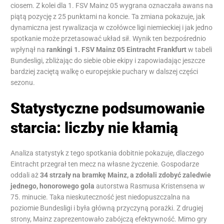
ciosem. Z kolei dla 1. FSV Mainz 05 wygrana oznaczała awans na
piątą pozycję z 25 punktami na koncie. Ta zmiana pokazuje, jak
dynamiczna jest rywalizacja w czołówce ligi niemieckiej i jak jedno
spotkanie może przetasować układ sił. Wynik ten bezpośrednio
wpłynął na
rankingi 1. FSV Mainz 05 Eintracht Frankfurt
w tabeli
Bundesligi, zbliżając do siebie obie ekipy i zapowiadając jeszcze
bardziej zaciętą walkę o europejskie puchary w dalszej części
sezonu.
Statystyczne podsumowanie
starcia: liczby nie kłamią
Analiza statystyk z tego spotkania dobitnie pokazuje, dlaczego
Eintracht przegrał ten mecz na własne życzenie. Gospodarze
oddali aż
34 strzały na bramkę Mainz, a zdołali zdobyć zaledwie
jednego, honorowego gola
autorstwa Rasmusa Kristensena w
75. minucie. Taka nieskuteczność jest niedopuszczalna na
poziomie Bundesligi i była główną przyczyną porażki. Z drugiej
strony, Mainz zaprezentowało zabójczą efektywność. Mimo gry