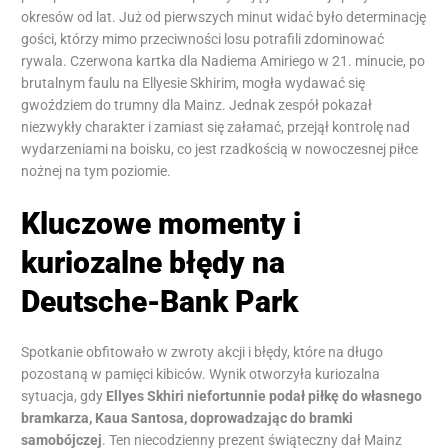
okresów od lat. Już od pierwszych minut widać było determinację
gości, którzy mimo przeciwności losu potrafili zdominować
rywala. Czerwona kartka dla Nadiema Amiriego w 21. minucie, po
brutalnym faulu na Ellyesie Skhirim, mogła wydawać się
gwoździem do trumny dla Mainz. Jednak zespół pokazał
niezwykły charakter i zamiast się załamać, przejął kontrolę nad
wydarzeniami na boisku, co jest rzadkością w nowoczesnej piłce
nożnej na tym poziomie.
Kluczowe momenty i
kuriozalne błędy na
Deutsche-Bank Park
Spotkanie obfitowało w zwroty akcji i błędy, które na długo
pozostaną w pamięci kibiców. Wynik otworzyła kuriozalna
sytuacja, gdy
Ellyes Skhiri niefortunnie podał piłkę do własnego
bramkarza, Kaua Santosa, doprowadzając do bramki
samobójczej
. Ten niecodzienny prezent świąteczny dał Mainz