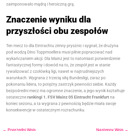
zaimponowało mądrą i heroiczną grą.
Znaczenie wyniku dla
przyszłości obu zespołów
Ten mecz to dla Eintrachtu zimny prysznic i sygnał, że drużyna
pod wodzą Dino Toppmoellera musi pilnie popracować nad
wykańczaniem akcji. Dla Mainz jest to natomiast potwierdzenie
fantastycznej formy i dowód na to, że zespół jest w stanie
rywalizować z czołówką ligi, nawet w najtrudniejszych
warunkach. Wygrana z trzecią siłą Bundesligi, zaraz po
pokonaniu lidera, to potężny zastrzyk pewności siebie. Każdy
bezpośredni mecz ma ogromne znaczenie, a jego wynik kształtuje
ostateczne
rankingi 1. FSV Mainz 05 Eintracht Frankfurt
na
koniec sezonu, a ta wygrana z pewnością będzie miała swoje
konsekwencje w ostatecznym rozrachunku.
←
Poprzedni Wpis
Następny Wpis
→