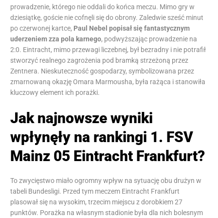
prowadzenie, którego nie oddali do końca meczu. Mimo gry w
dziesiątkę, goście nie cofnęli się do obrony. Zaledwie sześć minut
po czerwonej kartce,
Paul Nebel popisał się fantastycznym
uderzeniem zza pola karnego
, podwyższając prowadzenie na
2:0. Eintracht, mimo przewagi liczebnej, był bezradny i nie potrafił
stworzyć realnego zagrożenia pod bramką strzeżoną przez
Zentnera. Nieskuteczność gospodarzy, symbolizowana przez
zmarnowaną okazję Omara Marmousha, była rażąca i stanowiła
kluczowy element ich porażki.
Jak najnowsze wyniki
wpłynęły na rankingi 1. FSV
Mainz 05 Eintracht Frankfurt?
To zwycięstwo miało ogromny wpływ na sytuację obu drużyn w
tabeli Bundesligi. Przed tym meczem Eintracht Frankfurt
plasował się na wysokim, trzecim miejscu z dorobkiem 27
punktów. Porażka na własnym stadionie była dla nich bolesnym