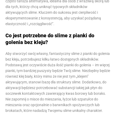
często tańsza alternatywa, idealna dla osób z wrażliwą skórą lub
dla tych, którzy chcą uniknąć typowych składników
aktywujących slime. Kluczem do sukcesu jest cierpliwość i
eksperymentowanie z konsystencją, aby uzyskać pożądaną
elastyczność i „rozciągliwość”.
Co jest potrzebne do slime z pianki do
golenia bez kleju?
Aby stworzyć swój własny, fantastyczny slime z pianki do golenia
bez kleju, potrzebujesz kilku łatwo dostępnych składników.
Podstawą jest oczywiście duża ilość pianki do golenia – im więcej
pianki, tym bardziej puszysty będzie Twój slime. Niezbędny będzie
również klej biały, który mimo że nie jest tym „klejem”
aktywującym, stanowi bazę dla struktury slime. Dodatkowo, do
aktywacji będziesz potrzebować substancji takiej jak płyn do
soczewek kontaktowych zawierający kwas borowy lub boraks.
Nie zapomnij o misce do mieszania, łyżce lub szpatułce do
mieszania oraz opcjonalnie o barwnikach spożywczych lub
brokatach, które nadadzą Twojemu slime unikalny charakter.