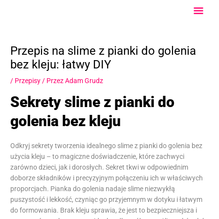
Przejdź
Głów
do
treści
Men
Przepis na slime z pianki do golenia
bez kleju: łatwy DIY
/
Przepisy
/ Przez
Adam Grudz
Sekrety slime z pianki do
golenia bez kleju
Odkryj sekrety tworzenia idealnego slime z pianki do golenia bez
użycia kleju – to magiczne doświadczenie, które zachwyci
zarówno dzieci, jak i dorosłych. Sekret tkwi w odpowiednim
doborze składników i precyzyjnym połączeniu ich w właściwych
proporcjach. Pianka do golenia nadaje slime niezwykłą
puszystość i lekkość, czyniąc go przyjemnym w dotyku i łatwym
do formowania. Brak kleju sprawia, że jest to bezpieczniejsza i