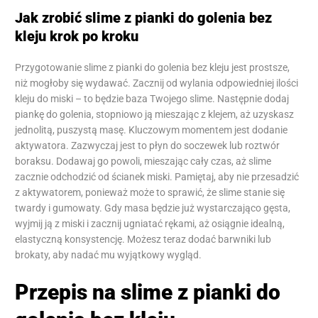
Jak zrobić slime z pianki do golenia bez
kleju krok po kroku
Przygotowanie slime z pianki do golenia bez kleju jest prostsze,
niż mogłoby się wydawać. Zacznij od wylania odpowiedniej ilości
kleju do miski – to będzie baza Twojego slime. Następnie dodaj
piankę do golenia, stopniowo ją mieszając z klejem, aż uzyskasz
jednolitą, puszystą masę. Kluczowym momentem jest dodanie
aktywatora. Zazwyczaj jest to płyn do soczewek lub roztwór
boraksu. Dodawaj go powoli, mieszając cały czas, aż slime
zacznie odchodzić od ścianek miski. Pamiętaj, aby nie przesadzić
z aktywatorem, ponieważ może to sprawić, że slime stanie się
twardy i gumowaty. Gdy masa będzie już wystarczająco gęsta,
wyjmij ją z miski i zacznij ugniatać rękami, aż osiągnie idealną,
elastyczną konsystencję. Możesz teraz dodać barwniki lub
brokaty, aby nadać mu wyjątkowy wygląd.
Przepis na slime z pianki do