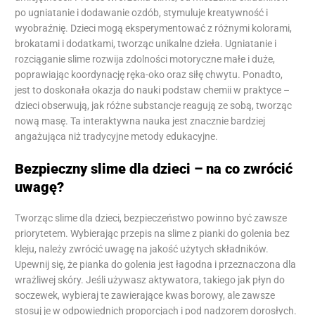
po ugniatanie i dodawanie ozdób, stymuluje kreatywność i
wyobraźnię. Dzieci mogą eksperymentować z różnymi kolorami,
brokatami i dodatkami, tworząc unikalne dzieła. Ugniatanie i
rozciąganie slime rozwija zdolności motoryczne małe i duże,
poprawiając koordynację ręka-oko oraz siłę chwytu. Ponadto,
jest to doskonała okazja do nauki podstaw chemii w praktyce –
dzieci obserwują, jak różne substancje reagują ze sobą, tworząc
nową masę. Ta interaktywna nauka jest znacznie bardziej
angażująca niż tradycyjne metody edukacyjne.
Bezpieczny slime dla dzieci – na co zwrócić
uwagę?
Tworząc slime dla dzieci, bezpieczeństwo powinno być zawsze
priorytetem. Wybierając przepis na slime z pianki do golenia bez
kleju, należy zwrócić uwagę na jakość użytych składników.
Upewnij się, że pianka do golenia jest łagodna i przeznaczona dla
wrażliwej skóry. Jeśli używasz aktywatora, takiego jak płyn do
soczewek, wybieraj te zawierające kwas borowy, ale zawsze
stosuj je w odpowiednich proporcjach i pod nadzorem dorosłych.