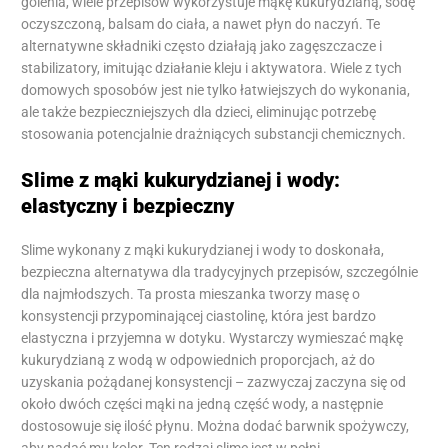
golenia, wiele przepisów wykorzystuje mąkę kukurydzianą, sodę
oczyszczoną, balsam do ciała, a nawet płyn do naczyń. Te
alternatywne składniki często działają jako zagęszczacze i
stabilizatory, imitując działanie kleju i aktywatora. Wiele z tych
domowych sposobów jest nie tylko łatwiejszych do wykonania,
ale także bezpieczniejszych dla dzieci, eliminując potrzebę
stosowania potencjalnie drażniących substancji chemicznych.
Slime z mąki kukurydzianej i wody:
elastyczny i bezpieczny
Slime wykonany z mąki kukurydzianej i wody to doskonała,
bezpieczna alternatywa dla tradycyjnych przepisów, szczególnie
dla najmłodszych. Ta prosta mieszanka tworzy masę o
konsystencji przypominającej ciastolinę, która jest bardzo
elastyczna i przyjemna w dotyku. Wystarczy wymieszać mąkę
kukurydzianą z wodą w odpowiednich proporcjach, aż do
uzyskania pożądanej konsystencji – zazwyczaj zaczyna się od
około dwóch części mąki na jedną część wody, a następnie
dostosowuje się ilość płynu. Można dodać barwnik spożywczy,
aby nadać mu kolor. Ten rodzaj slime jest w pełni