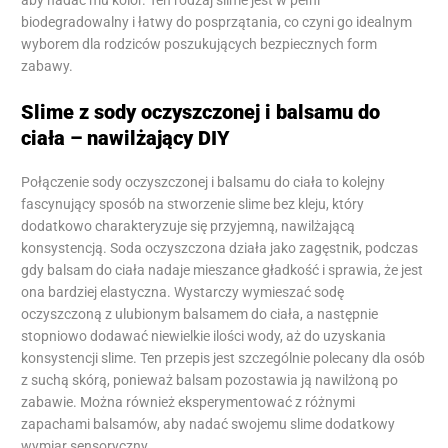
biodegradowalny i łatwy do posprzątania, co czyni go idealnym
wyborem dla rodziców poszukujących bezpiecznych form
zabawy.
Slime z sody oczyszczonej i balsamu do
ciała – nawilżający DIY
Połączenie sody oczyszczonej i balsamu do ciała to kolejny
fascynujący sposób na stworzenie slime bez kleju, który
dodatkowo charakteryzuje się przyjemną, nawilżającą
konsystencją. Soda oczyszczona działa jako zagęstnik, podczas
gdy balsam do ciała nadaje mieszance gładkość i sprawia, że jest
ona bardziej elastyczna. Wystarczy wymieszać sodę
oczyszczoną z ulubionym balsamem do ciała, a następnie
stopniowo dodawać niewielkie ilości wody, aż do uzyskania
konsystencji slime. Ten przepis jest szczególnie polecany dla osób
z suchą skórą, ponieważ balsam pozostawia ją nawilżoną po
zabawie. Można również eksperymentować z różnymi
zapachami balsamów, aby nadać swojemu slime dodatkowy
wymiar sensoryczny.