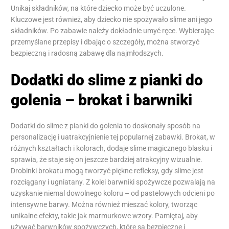
Unikaj składników, na które dziecko może być uczulone.
Kluczowe jest również, aby dziecko nie spożywało slime ani jego
składników. Po zabawie należy dokładnie umyć ręce. Wybierając
przemyślane przepisy i dbając o szczegóły, można stworzyć
bezpieczną i radosną zabawę dla najmłodszych.
Dodatki do slime z pianki do
golenia – brokat i barwniki
Dodatki do slime z pianki do golenia to doskonały sposób na
personalizację i uatrakcyjnienie tej popularnej zabawki. Brokat, w
różnych kształtach i kolorach, dodaje slime magicznego blasku i
sprawia, że staje się on jeszcze bardziej atrakcyjny wizualnie.
Drobinki brokatu mogą tworzyć piękne refleksy, gdy slime jest
rozciągany i ugniatany. Z kolei barwniki spożywcze pozwalają na
uzyskanie niemal dowolnego koloru – od pastelowych odcieni po
intensywne barwy. Można również mieszać kolory, tworząc
unikalne efekty, takie jak marmurkowe wzory. Pamiętaj, aby
używać barwników spożywczych, które są bezpieczne i