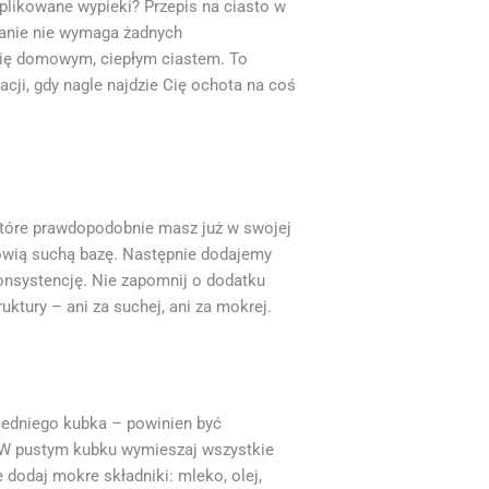
plikowane wypieki? Przepis na ciasto w
owanie nie wymaga żadnych
 się domowym, ciepłym ciastem. To
ji, gdy nagle najdzie Cię ochota na coś
 które prawdopodobnie masz już w swojej
anowią suchą bazę. Następnie dodajemy
konsystencję. Nie zapomnij o dodatku
uktury – ani za suchej, ani za mokrej.
wiedniego kubka – powinien być
. W pustym kubku wymieszaj wszystkie
e dodaj mokre składniki: mleko, olej,