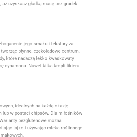
, aż uzyskasz gładką masę bez grudek.
bogacenie jego smaku i tekstury za
 tworząc płynne, czekoladowe centrum.
ody, które nadadzą lekko kwaskowaty
ę cynamonu. Nawet kilka kropli likieru
owych, idealnych na każdą okazję.
 lub w postaci chipsów. Dla miłośników
. Warianty bezglutenowe można
ając jajko i używając mleka roślinnego
 smakowych.