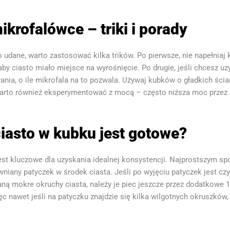
ikrofalówce – triki i porady
o udane, warto zastosować kilka trików. Po pierwsze, nie napełnia
 aby ciasto miało miejsce na wyrośnięcie. Po drugie, jeśli chcesz u
ania, o ile mikrofala na to pozwala. Używaj kubków o gładkich ści
Warto również eksperymentować z mocą – często niższa moc przez dł
ciasto w kubku jest gotowe?
st kluczowe dla uzyskania idealnej konsystencji. Najprostszym sp
wniany patyczek w środek ciasta. Jeśli po wyjęciu patyczek jest czys
ną mokre okruchy ciasta, należy je piec jeszcze przez dodatkowe 1
c nawet jeśli na patyczku znajdzie się kilka wilgotnych okruszków,