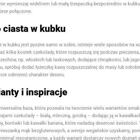
adnie wymieszaj widelcem lub małą trzepaczką bezpośrednio w kubku
obrze połączone.
 ciasta w kubku
w kubku jest pyszne samo w sobie, istnieje wiele sposobów na wz
kilka kostek czekolady, które rozpuszczą się podczas pieczenia,
rzechów, np. włoskich lub laskowych, dodające chrupkości, lub jag
, spróbuj dodać łyżeczkę kawy rozpuszczalnej do masy lub odrobin
cie odmienić charakter deseru.
anty i inspiracje
uniwersalna baza, która pozwala na tworzenie wielu wariantów smak
jami czekolady – białą, mleczną, gorzką – dodając ją w kawałkach
, borówki lub kawałki banana, które nadadzą deserowi świeżości
ieszanką mąk bezglutenowych, a wersje wegańskie uzyskamy, pomij
ą niemal nieograniczone, a każdy wariant dostarczy nowych doznań