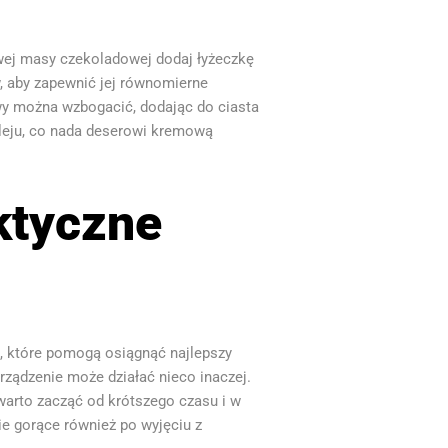
wej masy czekoladowej dodaj łyżeczkę
, aby zapewnić jej równomierne
wy można wzbogacić, dodając do ciasta
leju, co nada deserowi kremową
aktyczne
k, które pomogą osiągnąć najlepszy
rządzenie może działać nieco inaczej.
warto zacząć od krótszego czasu i w
ie gorące również po wyjęciu z