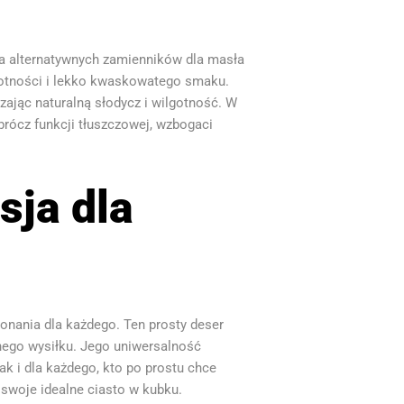
ilka alternatywnych zamienników dla masła
ilgotności i lekko kwaskowatego smaku.
ając naturalną słodycz i wilgotność. W
rócz funkcji tłuszczowej, wzbogaci
sja dla
konania dla każdego. Ten prosty deser
dnego wysiłku. Jego uniwersalność
k i dla każdego, kto po prostu chce
 swoje idealne ciasto w kubku.