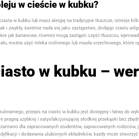
leju w cieście w kubku?
ciasta w kubku lub masz alergię na tradycyjne tłuszcze, istnieje k
, jak i zwykły, świetnie nada się jako zastępstwo, dodając ciastu w
kie jak bananowe, również mogą zastąpić część tłuszczu, wprowadz
iału, można użyć mleka roślinnego lub masła orzechowego, które op
iasto w kubku – wer
ulinarnego, przepis na ciasto w kubku jest dostępny i łatwy do wy
e pragną szybkiej i satysfakcjonującej słodkiej przekąski bez zbę
 zarówno dla zapracowanych studentów, zapracowanych rodziców, ja
odyfikacji i dodawania ulubionych składników, każdy może stworzyć