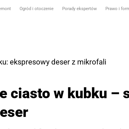
emont
Ogród i otoczenie
Porady ekspertów
Prawo i for
ku: ekspresowy deser z mikrofali
 ciasto w kubku – 
deser