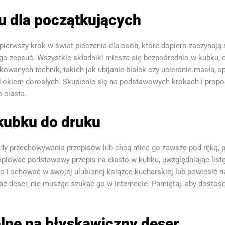
u dla początkujących
pierwszy krok w świat pieczenia dla osób, które dopiero zaczynają 
a go zepsuć. Wszystkie składniki miesza się bezpośrednio w kubku, 
ikowanych technik, takich jak ubijanie białek czy ucieranie masła, 
okiem dorosłych. Skupienie się na podstawowych krokach i propor
 ciasta.
 kubku do druku
tody przechowywania przepisów lub chcą mieć go zawsze pod ręką, p
ować podstawowy przepis na ciasto w kubku, uwzględniając listę
o i schować w swojej ulubionej książce kucharskiej lub powiesić n
ć deser, nie musząc szukać go w Internecie. Pamiętaj, aby dostoso
alne na błyskawiczny deser