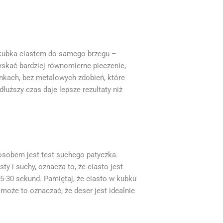
j kubka ciastem do samego brzegu –
zyskać bardziej równomierne pieczenie,
ankach, bez metalowych zdobień, które
uższy czas daje lepsze rezultaty niż
osobem jest test suchego patyczka.
ty i suchy, oznacza to, że ciasto jest
5-30 sekund. Pamiętaj, że ciasto w kubku
 może to oznaczać, że deser jest idealnie