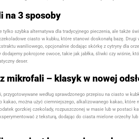
i na 3 sposoby
e tylko szybka alternatywa dla tradycyjnego pieczenia, ale także ś
zekoladowe ciasto w kubku, które stanowi doskonałą bazę. Drugi w
straktu waniliowego, opcjonalnie dodając skórkę z cytryny dla orz
dajemy pokrojone owoce, takie jak jabłka, śliwki czy wiśnie, któ
atyczny deser.
z mikrofali – klasyk w nowej odsł
i, przygotowywane według sprawdzonego przepisu na ciasto w kubku
 kakao, można użyć ciemniejszego, alkalizowanego kakao, które na
odatek gorzkiej czekolady, rozpuszczonej w masie lub w postaci 
perymentować z teksturą, dodając do ciasta mielone orzechy lub 