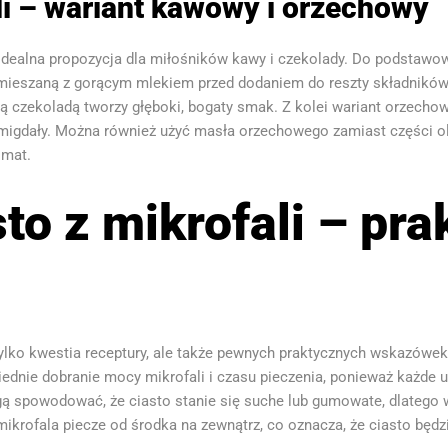
i – wariant kawowy i orzechowy
 idealna propozycja dla miłośników kawy i czekolady. Do podstawo
ymieszaną z gorącym mlekiem przed dodaniem do reszty składników
ą czekoladą tworzy głęboki, bogaty smak. Z kolei wariant orzecho
 migdały. Można również użyć masła orzechowego zamiast części o
omat.
to z mikrofali – pr
 tylko kwestia receptury, ale także pewnych praktycznych wskazówe
ednie dobranie mocy mikrofali i czasu pieczenia, ponieważ każde u
ą spowodować, że ciasto stanie się suche lub gumowate, dlatego 
 mikrofala piecze od środka na zewnątrz, co oznacza, że ciasto będz