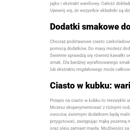
jajko i ekstrakt waniliowy. Całość dokł
Upewnij się, że wszystkie składniki są d
Dodatki smakowe do
Chociaż podstawowe ciasto czekoladowe 
pomocą dodatków. Do masy możesz dodać 
Świetnie sprawdzą się również kawałki o
smak. Dla bardziej wyrafinowanego smaku
lub ekstraktu migdałowego może całkowi
Ciasto w kubku: wari
Przepis na ciasto w kubku to niezwykle 
Możesz eksperymentować z różnymi rodza
owoców, świetnym dodatkiem będą maliny
przygotować, zastępując mąkę pszenną m
oraz oleju zamiast masła. Możliwości s