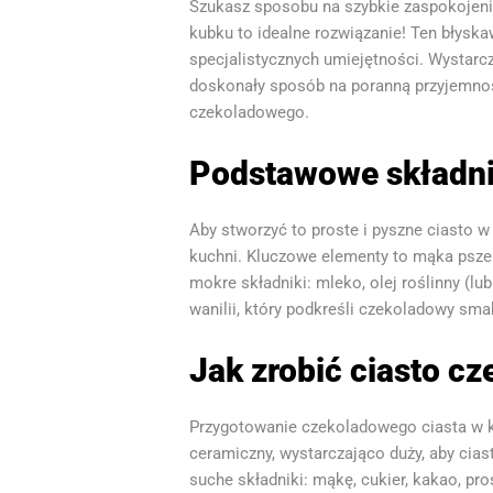
Szukasz sposobu na szybkie zaspokojenie
kubku to idealne rozwiązanie! Ten błysk
specjalistycznych umiejętności. Wystarc
doskonały sposób na poranną przyjemność
czekoladowego.
Podstawowe składnik
Aby stworzyć to proste i pyszne ciasto 
kuchni. Kluczowe elementy to mąka pszen
mokre składniki: mleko, olej roślinny (l
wanilii, który podkreśli czekoladowy smak
Jak zrobić ciasto c
Przygotowanie czekoladowego ciasta w ku
ceramiczny, wystarczająco duży, aby cia
suche składniki: mąkę, cukier, kakao, pro