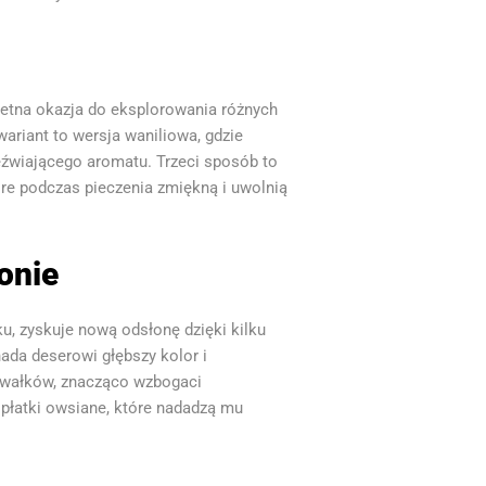
wietna okazja do eksplorowania różnych
ariant to wersja waniliowa, gdzie
eźwiającego aromatu. Trzeci sposób to
re podczas pieczenia zmiękną i uwolnią
onie
, zyskuje nową odsłonę dzięki kilku
da deserowi głębszy kolor i
kawałków, znacząco wzbogaci
płatki owsiane, które nadadzą mu