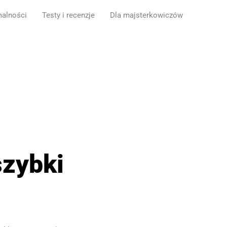
malności
Testy i recenzje
Dla majsterkowiczów
szybki