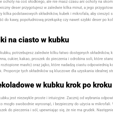
 ochoty na coś słodkiego, ale nie masz czasu ani ochoty na skom
awiczny deser przygotujesz w zaledwie kilka minut, a jego przygot
zy kilka podstawowych składników, kubek i mikrofala, aby cieszyć
 do kawy, popołudniową przekąskę czy nawet szybki deser po kolac
i na ciasto w kubku
w kubku, potrzebujesz zaledwie kilku łatwo dostępnych składników,
na, cukier, kakao, proszek do pieczenia i odrobina soli, które st
ub roztopione masło) oraz jajko, które nadadzą ciastu odpowiednią 
. Proporcje tych składników są kluczowe dla uzyskania idealnej str
zekoladowe w kubku krok po kroku
bku jest niezwykle proste i intuicyjne. Zacznij od wybrania odpo
sto mogło swobodnie wyrosnąć, i bezpieczny do użycia w mikrofali
szek do pieczenia i sól, upewniając się, że nie ma grudek. Następni