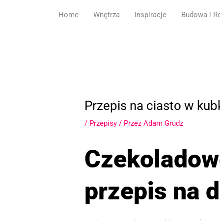
Przejdź
Home
Wnętrza
Inspiracje
Budowa i R
do
treści
Przepis na ciasto w kub
/
Przepisy
/ Przez
Adam Grudz
Czekoladowe
przepis na 