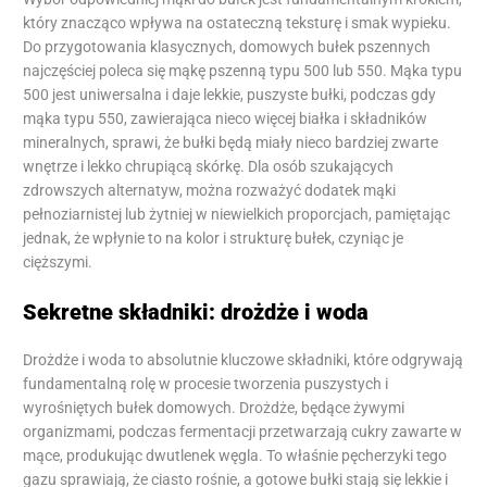
który znacząco wpływa na ostateczną teksturę i smak wypieku.
Do przygotowania klasycznych, domowych bułek pszennych
najczęściej poleca się mąkę pszenną typu 500 lub 550. Mąka typu
500 jest uniwersalna i daje lekkie, puszyste bułki, podczas gdy
mąka typu 550, zawierająca nieco więcej białka i składników
mineralnych, sprawi, że bułki będą miały nieco bardziej zwarte
wnętrze i lekko chrupiącą skórkę. Dla osób szukających
zdrowszych alternatyw, można rozważyć dodatek mąki
pełnoziarnistej lub żytniej w niewielkich proporcjach, pamiętając
jednak, że wpłynie to na kolor i strukturę bułek, czyniąc je
cięższymi.
Sekretne składniki: drożdże i woda
Drożdże i woda to absolutnie kluczowe składniki, które odgrywają
fundamentalną rolę w procesie tworzenia puszystych i
wyrośniętych bułek domowych. Drożdże, będące żywymi
organizmami, podczas fermentacji przetwarzają cukry zawarte w
mące, produkując dwutlenek węgla. To właśnie pęcherzyki tego
gazu sprawiają, że ciasto rośnie, a gotowe bułki stają się lekkie i