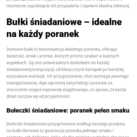
momencie zapobiegnie ich przypaleniu i zapewni idealną teksturę.
Bułki śniadaniowe – idealne
na każdy poranek
Domowe bułki to kwintesencja idealnego poranka, oferując
świeżość, smak i aromat, których próżno szukać w kupnych
wypiekach. Są one uniwersalnym dodatkiem do każdej
śniadaniowej kompozycji, od klasycznych kanapek po bardziej
wyszukane wariacje. Ich przygotowanie, choć wymaga pewnego
zaangażowania, daje ogromną satysfakcję i pozwala na
stworzenie czegoś naprawdę wyjątkowego, co sprawi, że każdy
dzień zacznie się od przyjemności.
Bułeczki śniadaniowe: poranek pełen smaku
Bułeczki śniadaniowe przygotowane według naszego przepisu
na bułki domowe to gwarancja poranka pełnego smaku i