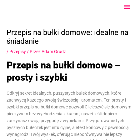
Przejdź
Głów
do
treści
Men
Przepis na bułki domowe: idealne na
śniadanie
/
Przepisy
/ Przez
Adam Grudz
Przepis na bułki domowe –
prosty i szybki
Odkryj sekret idealnych, puszystych bułek domowych, które
zachwycą każdego swoją świeżością i aromatem. Ten prosty i
szybki przepis na bułki domowe pozwoli Ci cieszyć się domowym
pieczywem bez wychodzenia z kuchni, nawet jeśli dopiero
zaczynasz swoją przygodę z wypiekami. Przygotowanie tych
pysznych bułeczek jest intuicyjne, a efekt końcowy z pewnością
wynagrodzi Twój wysiłek, oferując nieporównywalnie lepszy