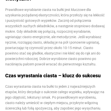
Prawidłowe wyrabianie ciasta na bułki jest kluczowe dla
uzyskania pożądanej elastyczności, która przełoży się na lekkość
i puszystość gotowych wypieków. Zacznij od połączenia
wszystkich suchych składników, a następnie stopniowo dodawaj
mokre. Gdy składniki się połączą, rozpocznij wyrabianie,
ugniatając ciasto energicznie, ale metodycznie. Jeśli wyrabiasz
ręcznie, rozciągaj ciasto, składaj je na pół i ponownie ugniataj,
powtarzając tę czynność przez około 10-15 minut. Ciasto
powinno stać się gładkie, elastyczne i nie kleić się do rąk ani do
powierzchni roboczej. Dobrze wyrobione ciasto powinno po
naciśnięciu palcem powoli wracać do pierwotnego kształtu.
Czas wyrastania ciasta – klucz do sukcesu
Czas wyrastania ciasta na bułki to jeden z najważniejszych
etapów, który decyduje o sukcesie całego wypieku, wpływając na
jego objętość, teksturę i smak. Po prawidłowym wyrobieniu,
ciasto należy umieścić w ciepłym miejscu, przykryte wilgotną
ściereczką lub folią spożywczą, aby zapobiec jego wysychaniu.