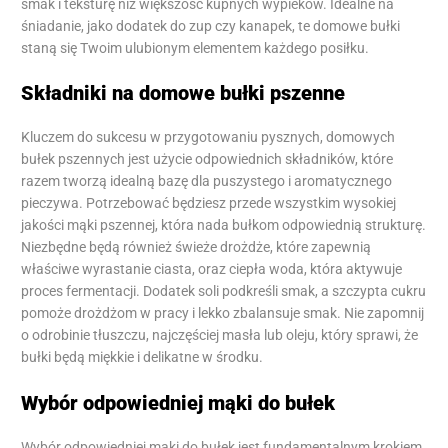
smak i teksturę niż większość kupnych wypieków. Idealne na
śniadanie, jako dodatek do zup czy kanapek, te domowe bułki
staną się Twoim ulubionym elementem każdego posiłku.
Składniki na domowe bułki pszenne
Kluczem do sukcesu w przygotowaniu pysznych, domowych
bułek pszennych jest użycie odpowiednich składników, które
razem tworzą idealną bazę dla puszystego i aromatycznego
pieczywa. Potrzebować będziesz przede wszystkim wysokiej
jakości mąki pszennej, która nada bułkom odpowiednią strukturę.
Niezbędne będą również świeże drożdże, które zapewnią
właściwe wyrastanie ciasta, oraz ciepła woda, która aktywuje
proces fermentacji. Dodatek soli podkreśli smak, a szczypta cukru
pomoże drożdżom w pracy i lekko zbalansuje smak. Nie zapomnij
o odrobinie tłuszczu, najczęściej masła lub oleju, który sprawi, że
bułki będą miękkie i delikatne w środku.
Wybór odpowiedniej mąki do bułek
Wybór odpowiedniej mąki do bułek jest fundamentalnym krokiem,