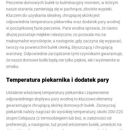
Pieczenie domowych bułek to kulminacyjny moment, w którym
nasze starania zamieniają się w pachnące, złociste wypieki.
Kluczem do uzyskania idealnej, chrupiącej skórki jest
odpowiednia temperatura piekarnika oraz dodatek pary wodnej
w początkowej fazie pieczenia. Para wodna sprawia, że ciasto
dłużej pozostaje miękkie i elastyczne, co pozwala mu na
maksymalne wyrośnięcie, a następnie, gdy zaczyna się wypacać,
tworzy na powierzchni bułek cienką, błyszczącą i chrupiącą
warstwę. Odpowiednie zarządzanie tymi czynnikami gwarantuje,
że nasze domowe bułki będą nie tylko piękne, ale i wyśmienite w
smaku.
Temperatura piekarnika i dodatek pary
Ustalenie właściwej temperatury piekarnika i zapewnienie
odpowiedniego dopływu pary wodnej to kluczowe elementy
gwarantujące chrupiącą skórkę domowych bułek. Zazwyczaj
piekarnik należy nagrzać do wysokiej temperatury, około 200-220
stopni Celsjusza (z termoobiegiem lub bez, w zależności od
preferencji), a następnie, tuż przed włożeniem bułek, umieścić na