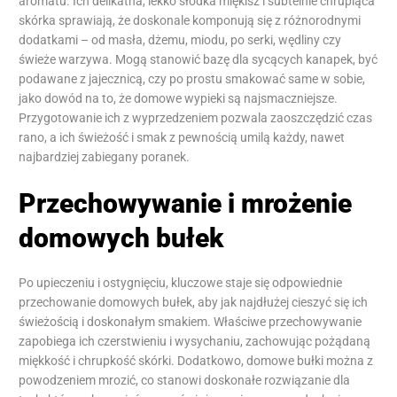
aromatu. Ich delikatna, lekko słodka miękisz i subtelnie chrupiąca
skórka sprawiają, że doskonale komponują się z różnorodnymi
dodatkami – od masła, dżemu, miodu, po serki, wędliny czy
świeże warzywa. Mogą stanowić bazę dla sycących kanapek, być
podawane z jajecznicą, czy po prostu smakować same w sobie,
jako dowód na to, że domowe wypieki są najsmaczniejsze.
Przygotowanie ich z wyprzedzeniem pozwala zaoszczędzić czas
rano, a ich świeżość i smak z pewnością umilą każdy, nawet
najbardziej zabiegany poranek.
Przechowywanie i mrożenie
domowych bułek
Po upieczeniu i ostygnięciu, kluczowe staje się odpowiednie
przechowanie domowych bułek, aby jak najdłużej cieszyć się ich
świeżością i doskonałym smakiem. Właściwe przechowywanie
zapobiega ich czerstwieniu i wysychaniu, zachowując pożądaną
miękkość i chrupkość skórki. Dodatkowo, domowe bułki można z
powodzeniem mrozić, co stanowi doskonałe rozwiązanie dla