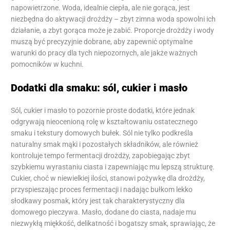
napowietrzone. Woda, idealnie ciepła, ale nie gorąca, jest
niezbędna do aktywacji drożdży – zbyt zimna woda spowolni ich
działanie, a zbyt gorąca może je zabić. Proporcje drożdży i wody
muszą być precyzyjnie dobrane, aby zapewnić optymalne
warunki do pracy dla tych niepozornych, ale jakże ważnych
pomocników w kuchni.
Dodatki dla smaku: sól, cukier i masło
Sól, cukier i masło to pozornie proste dodatki, które jednak
odgrywają nieocenioną rolę w kształtowaniu ostatecznego
smaku i tekstury domowych bułek. Sól nie tylko podkreśla
naturalny smak mąki i pozostałych składników, ale również
kontroluje tempo fermentacji drożdży, zapobiegając zbyt
szybkiemu wyrastaniu ciasta i zapewniając mu lepszą strukturę.
Cukier, choć w niewielkiej ilości, stanowi pożywkę dla drożdży,
przyspieszając proces fermentacji i nadając bułkom lekko
słodkawy posmak, który jest tak charakterystyczny dla
domowego pieczywa. Masło, dodane do ciasta, nadaje mu
niezwykłą miękkość, delikatność i bogatszy smak, sprawiając, że