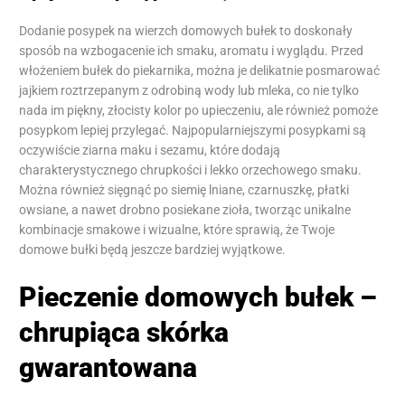
Dodanie posypek na wierzch domowych bułek to doskonały
sposób na wzbogacenie ich smaku, aromatu i wyglądu. Przed
włożeniem bułek do piekarnika, można je delikatnie posmarować
jajkiem roztrzepanym z odrobiną wody lub mleka, co nie tylko
nada im piękny, złocisty kolor po upieczeniu, ale również pomoże
posypkom lepiej przylegać. Najpopularniejszymi posypkami są
oczywiście ziarna maku i sezamu, które dodają
charakterystycznego chrupkości i lekko orzechowego smaku.
Można również sięgnąć po siemię lniane, czarnuszkę, płatki
owsiane, a nawet drobno posiekane zioła, tworząc unikalne
kombinacje smakowe i wizualne, które sprawią, że Twoje
domowe bułki będą jeszcze bardziej wyjątkowe.
Pieczenie domowych bułek –
chrupiąca skórka
gwarantowana