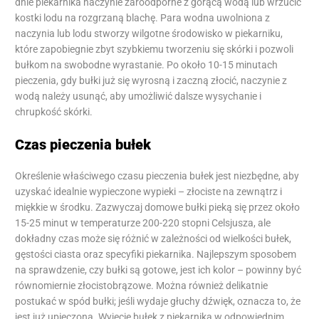
dnie piekarnika naczynie żaroodporne z gorącą wodą lub wrzucić
kostki lodu na rozgrzaną blachę. Para wodna uwolniona z
naczynia lub lodu stworzy wilgotne środowisko w piekarniku,
które zapobiegnie zbyt szybkiemu tworzeniu się skórki i pozwoli
bułkom na swobodne wyrastanie. Po około 10-15 minutach
pieczenia, gdy bułki już się wyrosną i zaczną złocić, naczynie z
wodą należy usunąć, aby umożliwić dalsze wysychanie i
chrupkość skórki.
Czas pieczenia bułek
Określenie właściwego czasu pieczenia bułek jest niezbędne, aby
uzyskać idealnie wypieczone wypieki – złociste na zewnątrz i
miękkie w środku. Zazwyczaj domowe bułki pieką się przez około
15-25 minut w temperaturze 200-220 stopni Celsjusza, ale
dokładny czas może się różnić w zależności od wielkości bułek,
gęstości ciasta oraz specyfiki piekarnika. Najlepszym sposobem
na sprawdzenie, czy bułki są gotowe, jest ich kolor – powinny być
równomiernie złocistobrązowe. Można również delikatnie
postukać w spód bułki; jeśli wydaje głuchy dźwięk, oznacza to, że
jest już upieczona. Wyjęcie bułek z piekarnika w odpowiednim