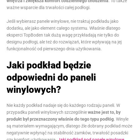
wnętrza i zwiększa komfort codziennego chodzenia
. To także
ważne wsparcie dla trwałości całej podłogi.
Jeśli wybierasz panele winylowe, nie traktuj podkładu jako
dodatku, ale jako element całego systemu. Właśnie dlatego
eksperci TopBoden tak dużą wagę przykładają nie tylko do
designu podłogi, ale też do rozwiązań, które wpływają na jej
funkcjonalność od pierwszego dnia użytkowania.
Jaki podkład będzie
odpowiedni do paneli
winylowych?
Nie każdy podkład nadaje się do każdego rodzaju paneli. W
przypadku paneli winylowych szczególnie
ważne jest to, by
produkt był przeznaczony właśnie do tego typu podłóg
. Winyle
są materiałem wymagającym, dlatego źle dobrany podkład może
negatywnie wpłynąć na stabilność zamków, trwałość posadzki
czy komfort użytkowania.
Jaki podkład pod panele winylowe