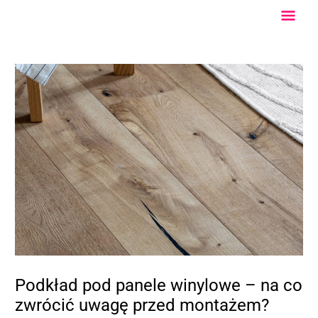
Przejdź
Głów
do
treści
Men
Podkład pod panele winylowe – na co
zwrócić uwagę przed montażem?