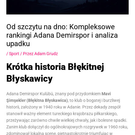
Od szczytu na dno: Kompleksowe
rankingi Adana Demirspor i analiza
upadku
/
Sport
/ Przez
Adam Grudz
Krótka historia Błękitnej
Błyskawicy
Adana Demirspor Kulübü, znany pod przydomkiem
Mavi
Şimşekler (Błękitna Błyskawica)
, to klub o bogatej i burzliwej
historii, założony w 1940 roku w Adanie. Przez dekady zespół
stanowił ważny element tureckiego krajobrazu piłkarskiego,
przeżywając zarówno chwile wielkiej chwały, jak i bolesne spadki.
Zanim klub dołączył do ogólnokrajowych rozgrywek w 1960 roku,
zdominował lokalną scenę, piętnastokrotnie triumfując w