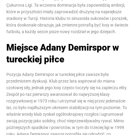
Çukurova Ligi. Ta wczesna dominacja była zapowiedzią ambicji,
które w przyszłości miały zaprowadzić drużynę na największe
stadiony w Turcji. Historia klubu to sinusoida sukcesów i porażek,
która doskonale obrazuje, jak zmienne potrafią być losy w świecie
futbolu, a każdy sezon pisze nowy rozdział w jego dziejach.
Miejsce Adany Demirspor w
tureckiej piłce
Pozycja Adany Demirspor w tureckiej piłce zawsze była
przedmiotem dyskusji. Klub przez lata aspirował do miana
czołowej siły, jednak jego losy często toczyły się na zapleczu elity.
Zespół po raz pierwszy awansował do najwyższej klasy
rozgrywkowej w 1973 roku i utrzymał się w niej przez jedenaście
lat, co było najdłuższym okresem stabilizacji na tym poziomie. To
właśnie wtedy klub zyskał ogólnokrajowy rozgłos i ugruntował
swoją pozycję jako solidny, choć nieprzewidywalny rywal. Mimo
późniejszych spadków i powrotów, w tym do trzeciej ligi w 1999
roku, Adana Demirspor zawsze potrafiła się odrodzić, co