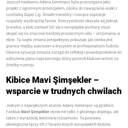
Jeszcze niedawno Adana Demirspor była postrzegana jako
projekt z ogromnym potencjałem, zdolny do nawiązania walki z
czołówką Süper Lig. Śmiałe transfery i rosnące aspiracje
rozpalały wyobraźnię fanów. Rzeczywistość okazała się jednak
brutalna, a klub zamiast bić się o europejskie puchary, musi
skupić się na znacznie bardziej prozaicznym celu – utrzymaniu w
elicie. Ta nagła zmiana perspektywy pokazuje, jak cienka jest
granica między sukcesem a kryzysem w profesjonalnym futbolu.
Obecna sytuacja zmusza zarząd do refleksji i prawdopodobnie do
wdrożenia planu naprawczego, który pozwoli klubowi wrócić na
ścieżkę rozwoju.
Kibice Mavi Şimşekler –
wsparcie w trudnych chwilach
Jednym z największych atutów Adany Demirspor są jej kibice.
Fanklub
Mavi Şimşekler
słynie nie tylko z głośnego dopingu, ale
także z wyrazistej, lewicowej tożsamości. Ta postawa
ideologiczna łączy ich z fanami innych europejskich klubów,