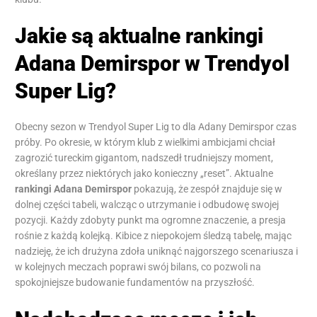
Jakie są aktualne rankingi
Adana Demirspor w Trendyol
Super Lig?
Obecny sezon w Trendyol Super Lig to dla Adany Demirspor czas
próby. Po okresie, w którym klub z wielkimi ambicjami chciał
zagrozić tureckim gigantom, nadszedł trudniejszy moment,
określany przez niektórych jako konieczny „reset”. Aktualne
rankingi Adana Demirspor
pokazują, że zespół znajduje się w
dolnej części tabeli, walcząc o utrzymanie i odbudowę swojej
pozycji. Każdy zdobyty punkt ma ogromne znaczenie, a presja
rośnie z każdą kolejką. Kibice z niepokojem śledzą tabelę, mając
nadzieję, że ich drużyna zdoła uniknąć najgorszego scenariusza i
w kolejnych meczach poprawi swój bilans, co pozwoli na
spokojniejsze budowanie fundamentów na przyszłość.