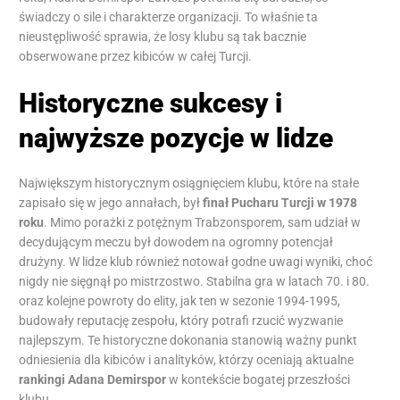
świadczy o sile i charakterze organizacji. To właśnie ta
nieustępliwość sprawia, że losy klubu są tak bacznie
obserwowane przez kibiców w całej Turcji.
Historyczne sukcesy i
najwyższe pozycje w lidze
Największym historycznym osiągnięciem klubu, które na stałe
zapisało się w jego annałach, był
finał Pucharu Turcji w 1978
roku
. Mimo porażki z potężnym Trabzonsporem, sam udział w
decydującym meczu był dowodem na ogromny potencjał
drużyny. W lidze klub również notował godne uwagi wyniki, choć
nigdy nie sięgnął po mistrzostwo. Stabilna gra w latach 70. i 80.
oraz kolejne powroty do elity, jak ten w sezonie 1994-1995,
budowały reputację zespołu, który potrafi rzucić wyzwanie
najlepszym. Te historyczne dokonania stanowią ważny punkt
odniesienia dla kibiców i analityków, którzy oceniają aktualne
rankingi Adana Demirspor
w kontekście bogatej przeszłości
klubu.