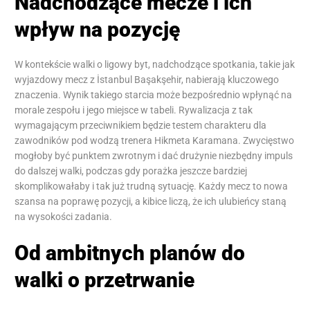
Nadchodzące mecze i ich
wpływ na pozycję
W kontekście walki o ligowy byt, nadchodzące spotkania, takie jak
wyjazdowy mecz z İstanbul Başakşehir, nabierają kluczowego
znaczenia. Wynik takiego starcia może bezpośrednio wpłynąć na
morale zespołu i jego miejsce w tabeli. Rywalizacja z tak
wymagającym przeciwnikiem będzie testem charakteru dla
zawodników pod wodzą trenera Hikmeta Karamana. Zwycięstwo
mogłoby być punktem zwrotnym i dać drużynie niezbędny impuls
do dalszej walki, podczas gdy porażka jeszcze bardziej
skomplikowałaby i tak już trudną sytuację. Każdy mecz to nowa
szansa na poprawę pozycji, a kibice liczą, że ich ulubieńcy staną
na wysokości zadania.
Od ambitnych planów do
walki o przetrwanie