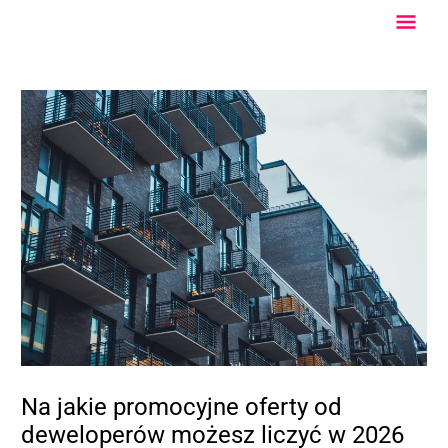
Przejdź
Głów
do
treści
Men
Na jakie promocyjne oferty od
deweloperów możesz liczyć w 2026