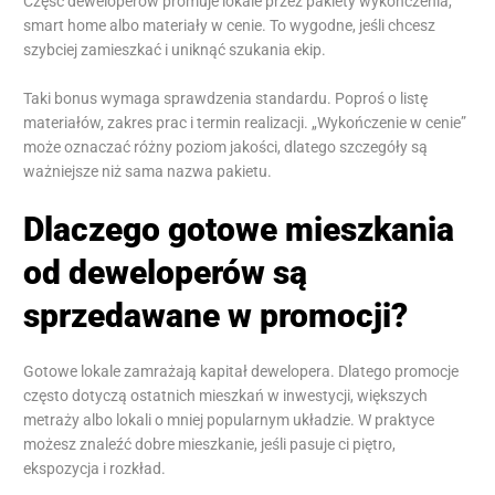
Część deweloperów promuje lokale przez pakiety wykończenia,
smart home albo materiały w cenie. To wygodne, jeśli chcesz
szybciej zamieszkać i uniknąć szukania ekip.
Taki bonus wymaga sprawdzenia standardu. Poproś o listę
materiałów, zakres prac i termin realizacji. „Wykończenie w cenie”
może oznaczać różny poziom jakości, dlatego szczegóły są
ważniejsze niż sama nazwa pakietu.
Dlaczego gotowe mieszkania
od deweloperów są
sprzedawane w promocji?
Gotowe lokale zamrażają kapitał dewelopera. Dlatego promocje
często dotyczą ostatnich mieszkań w inwestycji, większych
metraży albo lokali o mniej popularnym układzie. W praktyce
możesz znaleźć dobre mieszkanie, jeśli pasuje ci piętro,
ekspozycja i rozkład.