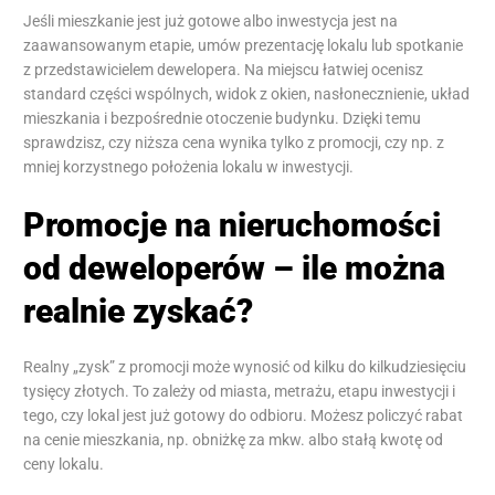
Jeśli mieszkanie jest już gotowe albo inwestycja jest na
zaawansowanym etapie, umów prezentację lokalu lub spotkanie
z przedstawicielem dewelopera. Na miejscu łatwiej ocenisz
standard części wspólnych, widok z okien, nasłonecznienie, układ
mieszkania i bezpośrednie otoczenie budynku. Dzięki temu
sprawdzisz, czy niższa cena wynika tylko z promocji, czy np. z
mniej korzystnego położenia lokalu w inwestycji.
Promocje na nieruchomości
od deweloperów – ile można
realnie zyskać?
Realny „zysk” z promocji może wynosić od kilku do kilkudziesięciu
tysięcy złotych. To zależy od miasta, metrażu, etapu inwestycji i
tego, czy lokal jest już gotowy do odbioru. Możesz policzyć rabat
na cenie mieszkania, np. obniżkę za mkw. albo stałą kwotę od
ceny lokalu.