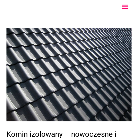
Przejdź
Głów
do
treści
Men
Komin izolowany – nowoczesne i