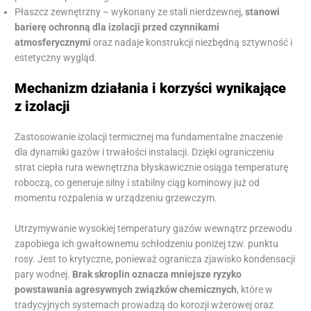
Płaszcz zewnętrzny – wykonany ze stali nierdzewnej,
stanowi
barierę ochronną dla izolacji przed czynnikami
atmosferycznymi
oraz nadaje konstrukcji niezbędną sztywność i
estetyczny wygląd.
Mechanizm działania i korzyści wynikające
z izolacji
Zastosowanie izolacji termicznej ma fundamentalne znaczenie
dla dynamiki gazów i trwałości instalacji. Dzięki ograniczeniu
strat ciepła rura wewnętrzna błyskawicznie osiąga temperaturę
roboczą, co generuje silny i stabilny ciąg kominowy już od
momentu rozpalenia w urządzeniu grzewczym.
Utrzymywanie wysokiej temperatury gazów wewnątrz przewodu
zapobiega ich gwałtownemu schłodzeniu poniżej tzw. punktu
rosy. Jest to krytyczne, ponieważ ogranicza zjawisko kondensacji
pary wodnej.
Brak skroplin oznacza mniejsze ryzyko
powstawania agresywnych związków chemicznych
, które w
tradycyjnych systemach prowadzą do korozji wżerowej oraz