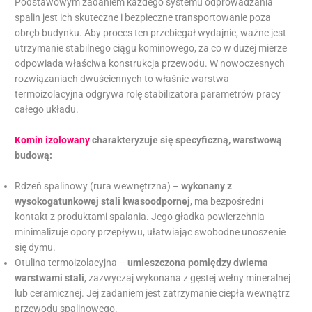
Podstawowym zadaniem każdego systemu odprowadzania
spalin jest ich skuteczne i bezpieczne transportowanie poza
obręb budynku. Aby proces ten przebiegał wydajnie, ważne jest
utrzymanie stabilnego ciągu kominowego, za co w dużej mierze
odpowiada właściwa konstrukcja przewodu. W nowoczesnych
rozwiązaniach dwuściennych to właśnie warstwa
termoizolacyjna odgrywa rolę stabilizatora parametrów pracy
całego układu.
Komin izolowany
charakteryzuje się specyficzną, warstwową
budową:
Rdzeń spalinowy (rura wewnętrzna) –
wykonany z
wysokogatunkowej stali kwasoodpornej
, ma bezpośredni
kontakt z produktami spalania. Jego gładka powierzchnia
minimalizuje opory przepływu, ułatwiając swobodne unoszenie
się dymu.
Otulina termoizolacyjna –
umieszczona pomiędzy dwiema
warstwami stali
, zazwyczaj wykonana z gęstej wełny mineralnej
lub ceramicznej. Jej zadaniem jest zatrzymanie ciepła wewnątrz
przewodu spalinowego.