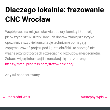
Dlaczego lokalnie: frezowanie
CNC Wrocław
Współpraca na miejscu ułatwia odbiory, korekty i kontrolę
pierwszych sztuk. Krótki łańcuch dostaw zmniejsza ryzyko
opóźnień, a szybkie konsultacje techniczne pomagają
zoptymalizować projekt pod kątem obróbki. To szczególnie
ważne przy prototypach i częściach o rozbudowanej geometrii.
Zobacz więcej informacji i skontaktuj się przez stronę:
https://metal-progress.com/frezowanie-cnc/
Artykuł sponsorowany
←
Poprzedni Wpis
Następny Wpis
→