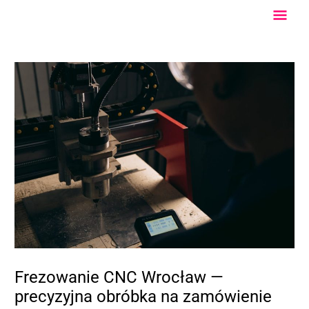
Przejdź
Głów
do
treści
Men
Frezowanie CNC Wrocław —
precyzyjna obróbka na zamówienie