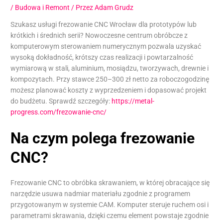
/
Budowa i Remont
/ Przez
Adam Grudz
Szukasz usługi frezowanie CNC Wrocław dla prototypów lub
krótkich i średnich serii? Nowoczesne centrum obróbcze z
komputerowym sterowaniem numerycznym pozwala uzyskać
wysoką dokładność, krótszy czas realizacji i powtarzalność
wymiarową w stali, aluminium, mosiądzu, tworzywach, drewnie i
kompozytach. Przy stawce 250–300 zł netto za roboczogodzinę
możesz planować koszty z wyprzedzeniem i dopasować projekt
do budżetu. Sprawdź szczegóły:
https://metal-
progress.com/frezowanie-cnc/
Na czym polega frezowanie
CNC?
Frezowanie CNC to obróbka skrawaniem, w której obracające się
narzędzie usuwa nadmiar materiału zgodnie z programem
przygotowanym w systemie CAM. Komputer steruje ruchem osi i
parametrami skrawania, dzięki czemu element powstaje zgodnie