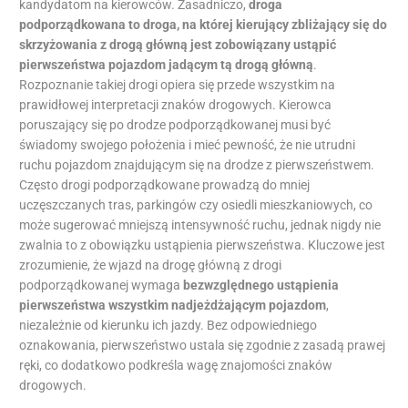
kandydatom na kierowców. Zasadniczo,
droga
podporządkowana to droga, na której kierujący zbliżający się do
skrzyżowania z drogą główną jest zobowiązany ustąpić
pierwszeństwa pojazdom jadącym tą drogą główną
.
Rozpoznanie takiej drogi opiera się przede wszystkim na
prawidłowej interpretacji znaków drogowych. Kierowca
poruszający się po drodze podporządkowanej musi być
świadomy swojego położenia i mieć pewność, że nie utrudni
ruchu pojazdom znajdującym się na drodze z pierwszeństwem.
Często drogi podporządkowane prowadzą do mniej
uczęszczanych tras, parkingów czy osiedli mieszkaniowych, co
może sugerować mniejszą intensywność ruchu, jednak nigdy nie
zwalnia to z obowiązku ustąpienia pierwszeństwa. Kluczowe jest
zrozumienie, że wjazd na drogę główną z drogi
podporządkowanej wymaga
bezwzględnego ustąpienia
pierwszeństwa wszystkim nadjeżdżającym pojazdom
,
niezależnie od kierunku ich jazdy. Bez odpowiedniego
oznakowania, pierwszeństwo ustala się zgodnie z zasadą prawej
ręki, co dodatkowo podkreśla wagę znajomości znaków
drogowych.