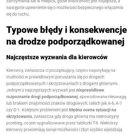
zatrzymania lub w miejscu, gdzie widoczność jest najlepsza, a
następnie upewnienie się o możliwości bezpiecznego włączenia
się do ruchu.
Typowe błędy i konsekwencje
na drodze podporządkowanej
Najczęstsze wyzwania dla kierowców
Kierowcy, zwłaszcza ci początkujący, często napotykają na
trudności w prawidłowym poruszaniu się po drogach
podporządkowanych i skrzyżowaniach z drogami głównymi.
Jednym z najczęstszych wyzwań jest
nieprawidłowe
rozpoznanie drogi podporządkowanej
, spowodowane nieuwagą
lub brakiem znajomości znaków drogowych, takich jak A-6, A-7
czy D-1. Kolejnym problemem jest
błędna ocena sytuacji na
skrzyżowaniu
, zwłaszcza gdy droga główna ma nieintuicyjny
przebieg, co jest sygnalizowane przez tabliczki T-6. Niektórzy
kierowcy przeceniają swoje możliwości i zbyt szybko wjeżdżają