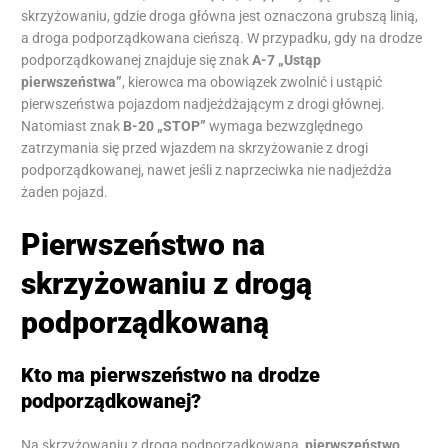
skrzyżowaniu, gdzie droga główna jest oznaczona grubszą linią,
a droga podporządkowana cieńszą. W przypadku, gdy na drodze
podporządkowanej znajduje się znak
A-7 „Ustąp
pierwszeństwa”
, kierowca ma obowiązek zwolnić i ustąpić
pierwszeństwa pojazdom nadjeżdżającym z drogi głównej.
Natomiast znak
B-20 „STOP”
wymaga bezwzględnego
zatrzymania się przed wjazdem na skrzyżowanie z drogi
podporządkowanej, nawet jeśli z naprzeciwka nie nadjeżdża
żaden pojazd.
Pierwszeństwo na
skrzyżowaniu z drogą
podporządkowaną
Kto ma pierwszeństwo na drodze
podporządkowanej?
Na skrzyżowaniu z drogą podporządkowaną,
pierwszeństwo