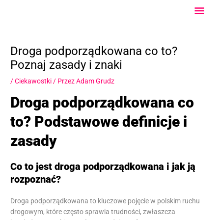
Przejdź
Głów
do
treści
Men
Droga podporządkowana co to?
Poznaj zasady i znaki
/
Ciekawostki
/ Przez
Adam Grudz
Droga podporządkowana co
to? Podstawowe definicje i
zasady
Co to jest droga podporządkowana i jak ją
rozpoznać?
Droga podporządkowana to kluczowe pojęcie w polskim ruchu
drogowym, które często sprawia trudności, zwłaszcza