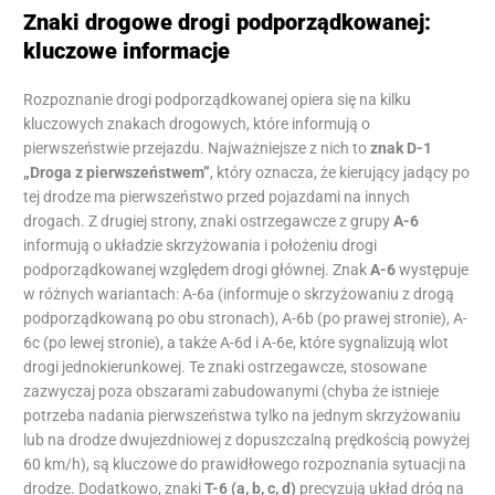
Znaki drogowe drogi podporządkowanej:
kluczowe informacje
Rozpoznanie drogi podporządkowanej opiera się na kilku
kluczowych znakach drogowych, które informują o
pierwszeństwie przejazdu. Najważniejsze z nich to
znak D-1
„Droga z pierwszeństwem”
, który oznacza, że kierujący jadący po
tej drodze ma pierwszeństwo przed pojazdami na innych
drogach. Z drugiej strony, znaki ostrzegawcze z grupy
A-6
informują o układzie skrzyżowania i położeniu drogi
podporządkowanej względem drogi głównej. Znak
A-6
występuje
w różnych wariantach: A-6a (informuje o skrzyżowaniu z drogą
podporządkowaną po obu stronach), A-6b (po prawej stronie), A-
6c (po lewej stronie), a także A-6d i A-6e, które sygnalizują wlot
drogi jednokierunkowej. Te znaki ostrzegawcze, stosowane
zazwyczaj poza obszarami zabudowanymi (chyba że istnieje
potrzeba nadania pierwszeństwa tylko na jednym skrzyżowaniu
lub na drodze dwujezdniowej z dopuszczalną prędkością powyżej
60 km/h), są kluczowe do prawidłowego rozpoznania sytuacji na
drodze. Dodatkowo, znaki
T-6 (a, b, c, d)
precyzują układ dróg na