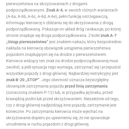
pierwszeństwa na skrzyżowaniach z drogami
podporządkowanymi.
Znak A-6
, w swoich różnych wariantach
(A-6a, A-6b, A-6c, A-6d, A-6e), pełni funkcję ostrzegawczą,
informując kierowcę o zbliżaniu się do skrzyżowania z drogą
podporządkowaną. Pokazuje on układ dróg i wskazuje, po której
stronie znajduje się droga podporządkowana. Z kolei
znak A-7
„Ustąp pierwszeństwa”
jest znakiem nakazu, który bezpośrednio
nakłada na kierowcę obowiązek ustąpienia pierwszeństwa
pojazdom znajdującym się na drodze z pierwszeństwem.
Kierowca widzący ten znak na drodze podporządkowanej musi
zwolnić, a jeśli sytuacja tego wymaga, zatrzymać się i przepuścić
wszystkie pojazdy z drogi głównej. Najbardziej restrykcyjny jest
znak B-20 „STOP”
. Jego obecność oznacza bezwzględny
obowiązek zatrzymania pojazdu
przed linią zatrzymania
(oznaczoną znakiem P-12) lub, w przypadku jej braku, przed
krawędzią jezdni lub przed skrzyżowaniem. Niezależnie od tego,
czy z drogi głównej nadjeżdżają inne pojazdy, zatrzymanie jest
konieczne. Po zatrzymaniu kierowca może wjechać na
skrzyżowanie dopiero po upewnieniu się, że nie spowoduje
utrudnienia w ruchu pojazdom z drogi głównej.