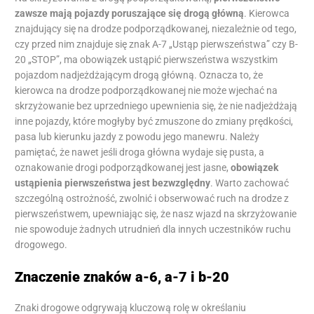
zawsze mają pojazdy poruszające się drogą główną
. Kierowca
znajdujący się na drodze podporządkowanej, niezależnie od tego,
czy przed nim znajduje się znak A-7 „Ustąp pierwszeństwa” czy B-
20 „STOP”, ma obowiązek ustąpić pierwszeństwa wszystkim
pojazdom nadjeżdżającym drogą główną. Oznacza to, że
kierowca na drodze podporządkowanej nie może wjechać na
skrzyżowanie bez uprzedniego upewnienia się, że nie nadjeżdżają
inne pojazdy, które mogłyby być zmuszone do zmiany prędkości,
pasa lub kierunku jazdy z powodu jego manewru. Należy
pamiętać, że nawet jeśli droga główna wydaje się pusta, a
oznakowanie drogi podporządkowanej jest jasne,
obowiązek
ustąpienia pierwszeństwa jest bezwzględny
. Warto zachować
szczególną ostrożność, zwolnić i obserwować ruch na drodze z
pierwszeństwem, upewniając się, że nasz wjazd na skrzyżowanie
nie spowoduje żadnych utrudnień dla innych uczestników ruchu
drogowego.
Znaczenie znaków a-6, a-7 i b-20
Znaki drogowe odgrywają kluczową rolę w określaniu