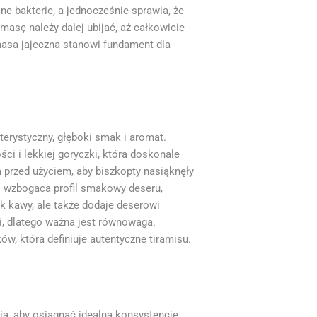
e bakterie, a jednocześnie sprawia, że
 masę należy dalej ubijać, aż całkowicie
masa jajeczna stanowi fundament dla
terystyczny, głęboki smak i aromat.
ci i lekkiej goryczki, która doskonale
 przed użyciem, aby biszkopty nasiąknęły
co wzbogaca profil smakowy deseru,
k kawy, ale także dodaje deserowi
i, dlatego ważna jest równowaga.
, która definiuje autentyczne tiramisu.
a, aby osiągnąć idealną konsystencję