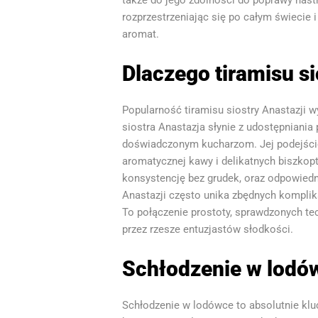
także do jego zdolności do poprawy nastr
rozprzestrzeniając się po całym świecie
aromat.
Dlaczego tiramisu si
Popularność tiramisu siostry Anastazji wy
siostra Anastazja słynie z udostępniania
doświadczonym kucharzom. Jej podejście
aromatycznej kawy i delikatnych biszkop
konsystencję bez grudek, oraz odpowiedni
Anastazji często unika zbędnych komplik
To połączenie prostoty, sprawdzonych tec
przez rzesze entuzjastów słodkości.
Schłodzenie w lodó
Schłodzenie w lodówce to absolutnie klu