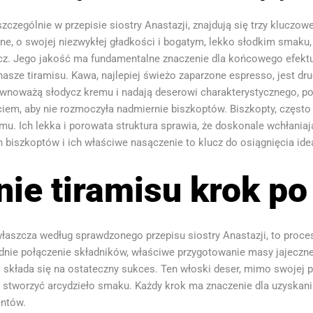
czególnie w przepisie siostry Anastazji, znajdują się trzy kluczo
one, o swojej niezwykłej gładkości i bogatym, lekko słodkim smaku
ycz. Jego jakość ma fundamentalne znaczenie dla końcowego efektu
asze tiramisu. Kawa, najlepiej świeżo zaparzone espresso, jest dru
wnoważą słodycz kremu i nadają deserowi charakterystycznego, po
iem, aby nie rozmoczyła nadmiernie biszkoptów. Biszkopty, często 
. Ich lekka i porowata struktura sprawia, że doskonale wchłaniają 
biszkoptów i ich właściwe nasączenie to klucz do osiągnięcia idea
ie tiramisu krok po
łaszcza według sprawdzonego przepisu siostry Anastazji, to proces,
dnie połączenie składników, właściwe przygotowanie masy jajeczne
składa się na ostateczny sukces. Ten włoski deser, mimo swojej po
 stworzyć arcydzieło smaku. Każdy krok ma znaczenie dla uzyskania
entów.