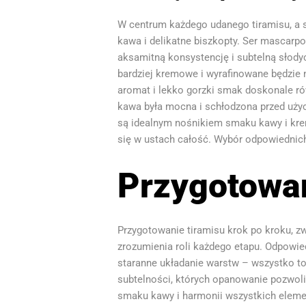
W centrum każdego udanego tiramisu, a sz
kawa i delikatne biszkopty. Ser mascarp
aksamitną konsystencję i subtelną słod
bardziej kremowe i wyrafinowane będzie n
aromat i lekko gorzki smak doskonale ró
kawa była mocna i schłodzona przed użyc
są idealnym nośnikiem smaku kawy i kremu
się w ustach całość. Wybór odpowiednich 
Przygotowan
Przygotowanie tiramisu krok po kroku, zw
zrozumienia roli każdego etapu. Odpowie
staranne układanie warstw – wszystko to 
subtelności, których opanowanie pozwoli
smaku kawy i harmonii wszystkich elem