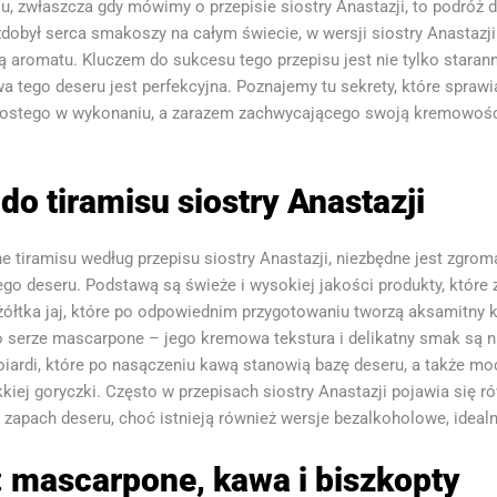
isu, zwłaszcza gdy mówimy o przepisie siostry Anastazji, to podró
y zdobył serca smakoszy na całym świecie, w wersji siostry Anastazj
ą aromatu. Kluczem do sukcesu tego przepisu jest nie tylko starann
wa tego deseru jest perfekcyjna. Poznajemy tu sekrety, które sprawia
 prostego w wykonaniu, a zarazem zachwycającego swoją kremowoś
do tiramisu siostry Anastazji
 tiramisu według przepisu siostry Anastazji, niezbędne jest zgro
go deseru. Podstawą są świeże i wysokiej jakości produkty, które
łtka jaj, które po odpowiednim przygotowaniu tworzą aksamitny kre
o serze mascarpone – jego kremowa tekstura i delikatny smak są
iardi, które po nasączeniu kawą stanowią bazę deseru, a także moc
iej goryczki. Często w przepisach siostry Anastazji pojawia się ró
zapach deseru, choć istnieją również wersje bezalkoholowe, idealn
 mascarpone, kawa i biszkopty