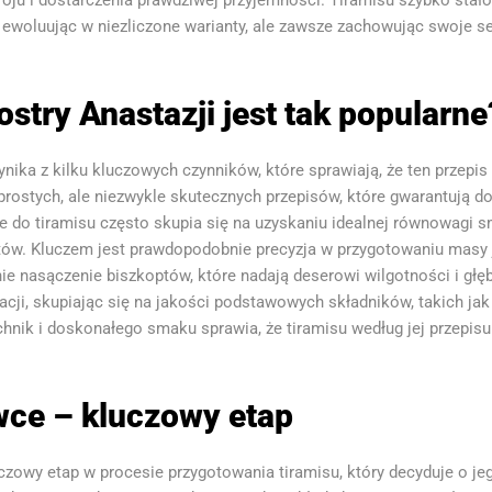
oju i dostarczenia prawdziwej przyjemności. Tiramisu szybko stało 
 i ewoluując w niezliczone warianty, ale zawsze zachowując swoje
ostry Anastazji jest tak popularne
nika z kilku kluczowych czynników, które sprawiają, że ten przepis 
 prostych, ale niezwykle skutecznych przepisów, które gwarantują d
 do tiramisu często skupia się na uzyskaniu idealnej równowagi 
tów. Kluczem jest prawdopodobnie precyzja w przygotowaniu masy 
e nasączenie biszkoptów, które nadają deserowi wilgotności i głęb
acji, skupiając się na jakości podstawowych składników, takich j
hnik i doskonałego smaku sprawia, że tiramisu według jej przepisu 
wce – kluczowy etap
czowy etap w procesie przygotowania tiramisu, który decyduje o je