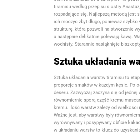
tiramisu według przepisu siostry Anastazj
rozpadające się. Najlepszą metodą jest s
ich moczyć zbyt długo, ponieważ szybko w
strukturę, która pozwoli na stworzenie w
a następnie delikatnie polewają kawą. Wa
wodnisty. Starannie nasiąknięte biszkopty
Sztuka układania wa
Sztuka układania warstw tiramisu to etap
proporcje smaków w każdym kęsie. Po od
deseru. Zazwyczaj zaczyna się od jednej
równomiernie sporą część kremu mascarpo
kremu. Ilość warstw zależy od wielkości
Ważne jest, aby warstwy były równomierne 
wyrównywany i posypywany obficie kakao 
w układaniu warstw to klucz do uzyskani