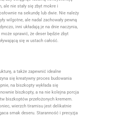
 ale nie stały się zbyt mokre i
osłownie na sekundę lub dwie. Nie należy
yły wilgotne, ale nadal zachowały pewną
nczo, inni układają je na dnie naczynia,
y może sprawić, że deser będzie zbyt
zpływającą się w ustach całość.
ukturę, a także zapewnić idealne
zyna się kreatywny proces budowania
pnie, na biszkopty wykłada się
ownie biszkopty, a na nie kolejna porcja
arstw biszkoptów przełożonych kremem.
niec, wierzch tiramisu jest delikatnie
ogaca smak deseru. Staranność i precyzja