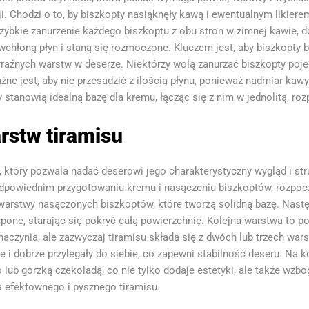
i. Chodzi o to, by biszkopty nasiąknęły kawą i ewentualnym likierem,
zybkie zanurzenie każdego biszkoptu z obu stron w zimnej kawie, d
chłoną płyn i staną się rozmoczone. Kluczem jest, aby biszkopty b
yraźnych warstw w deserze. Niektórzy wolą zanurzać biszkopty pojedy
żne jest, aby nie przesadzić z ilością płynu, ponieważ nadmiar kaw
 stanowią idealną bazę dla kremu, łącząc się z nim w jednolitą, ro
rstw tiramisu
, który pozwala nadać deserowi jego charakterystyczny wygląd i str
powiednim przygotowaniu kremu i nasączeniu biszkoptów, rozpoc
 warstwy nasączonych biszkoptów, które tworzą solidną bazę. Nastę
ne, starając się pokryć całą powierzchnię. Kolejna warstwa to pon
 naczynia, ale zazwyczaj tiramisu składa się z dwóch lub trzech w
i dobrze przylegały do siebie, co zapewni stabilność deseru. Na ko
lub gorzką czekoladą, co nie tylko dodaje estetyki, ale także wzb
a efektownego i pysznego tiramisu.