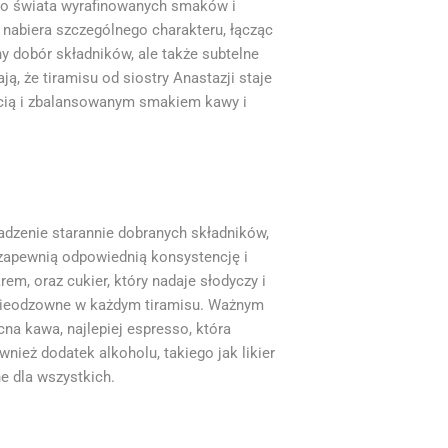
ż do świata wyrafinowanych smaków i
i nabiera szczególnego charakteru, łącząc
y dobór składników, ale także subtelne
ją, że tiramisu od siostry Anastazji staje
cią i zbalansowanym smakiem kawy i
madzenie starannie dobranych składników,
 zapewnią odpowiednią konsystencję i
m, oraz cukier, który nadaje słodyczy i
 nieodzowne w każdym tiramisu. Ważnym
na kawa, najlepiej espresso, która
wnież dodatek alkoholu, takiego jak likier
e dla wszystkich.