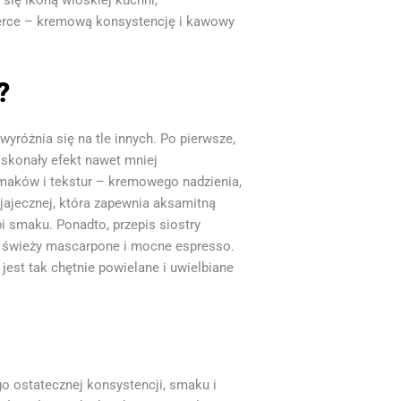
się ikoną włoskiej kuchni,
 serce – kremową konsystencję i kawowy
?
wyróżnia się na tle innych. Po pierwsze,
oskonały efekt nawet mniej
smaków i tekstur – kremowego nadzienia,
jajecznej, która zapewnia aksamitną
i smaku. Ponadto, przepis siostry
ak świeży mascarpone i mocne espresso.
jest tak chętnie powielane i uwielbiane
go ostatecznej konsystencji, smaku i