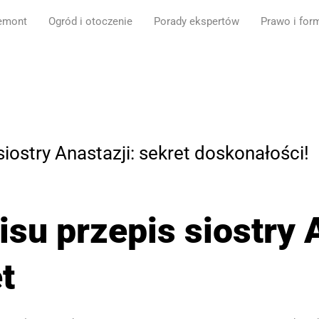
emont
Ogród i otoczenie
Porady ekspertów
Prawo i for
siostry Anastazji: sekret doskonałości!
isu przepis siostry 
t