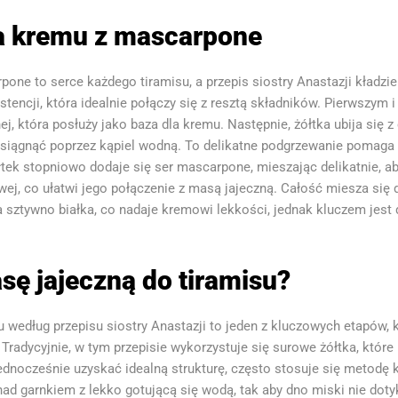
a kremu z mascarpone
ne to serce każdego tiramisu, a przepis siostry Anastazji kładzie
ystencji, która idealnie połączy się z resztą składników. Pierwszym
, która posłuży jako baza dla kremu. Następnie, żółtka ubija się 
 osiągnąć poprzez kąpiel wodną. To delikatne podgrzewanie pomaga 
ółtek stopniowo dodaje się ser mascarpone, mieszając delikatnie, a
, co ułatwi jego połączenie z masą jajeczną. Całość miesza się do
a sztywno białka, co nadaje kremowi lekkości, jednak kluczem jest 
ę jajeczną do tiramisu?
 według przepisu siostry Anastazji to jeden z kluczowych etapów, 
 Tradycyjnie, w tym przepisie wykorzystuje się surowe żółtka, które
dnocześnie uzyskać idealną strukturę, często stosuje się metodę k
ad garnkiem z lekko gotującą się wodą, tak aby dno miski nie doty