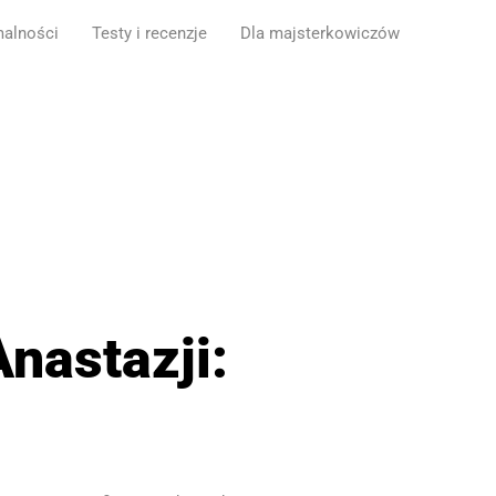
malności
Testy i recenzje
Dla majsterkowiczów
Anastazji: