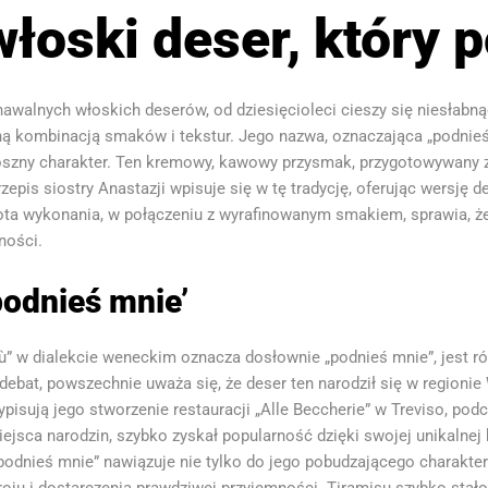
łoski deser, który 
znawalnych włoskich deserów, od dziesięcioleci cieszy się niesłabn
ą kombinacją smaków i tekstur. Jego nazwa, oznaczająca „podnieś
koszny charakter. Ten kremowy, kawowy przysmak, przygotowywany 
epis siostry Anastazji wpisuje się w tę tradycję, oferując wersję de
ota wykonania, w połączeniu z wyrafinowanym smakiem, sprawia, ż
ności.
'podnieś mnie’
isù” w dialekcie weneckim oznacza dosłownie „podnieś mnie”, jest 
ebat, powszechnie uważa się, że deser ten narodził się w regioni
zypisują jego stworzenie restauracji „Alle Beccherie” w Treviso, pod
iejsca narodzin, szybko zyskał popularność dzięki swojej unikaln
odnieś mnie” nawiązuje nie tylko do jego pobudzającego charakteru