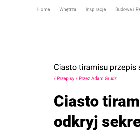
Przejdź
Home
Wnętrza
Inspiracje
Budowa i R
do
treści
Ciasto tiramisu przepis 
/
Przepisy
/ Przez
Adam Grudz
Ciasto tiram
odkryj sekre