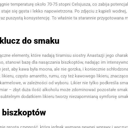
ie temperaturę około 70-75 stopni Celsjusza, co zabija potencjaln
staje się gęsta i lekko napowietrzona. Po zdjęciu z kąpieli wodnej,
oraz puszystą konsystencję. To właśnie ta starannie przygotowana 
: klucz do smaku
ączne elementy, które nadają tiramisu siostry Anastazji jego charak
o, stanowi bazę dla nasączania biszkoptów, nadając im intensywnoś
est, aby kawa była mocna, ale nie gorzka, i koniecznie schłodzona
 likieru, często amaretto, rumu, czy też kawowego likieru, znaczą
armelowe, w zależności od wyboru. Likier nie tylko podkreśla sma
 umiar – zbyt duża ilość alkoholu może zdominować pozostałe smak
subtelnym dodatkiem likieru tworzy niezapomnianą symfonię smaków
e biszkoptów
nie prosta czynność, która jednak wymaga pewnej wprawy i wyczuci